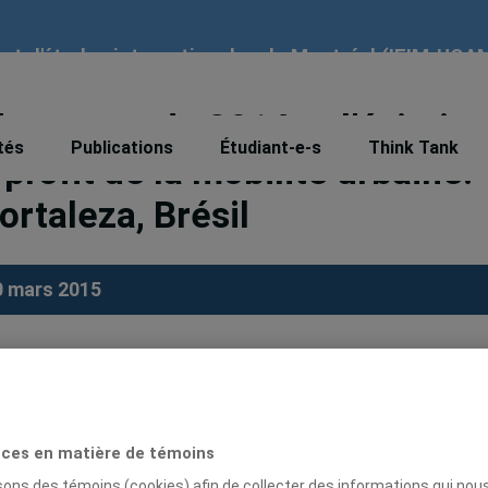
tut d'études internationales de Montréal (IEIM-UQA
 soccer de 2014 et l’évictio
tés
Publications
Étudiant-e-s
Think Tank
ofit de la mobilité urbaine:
Fortaleza, Brésil
0 mars 2015
ndes
de Campinas
rd-est du Brésil, la Coupe mondiale de soccer qui s’e
ces en matière de témoins
é un processus de restructuration spatiale majeur. L
isons des témoins (cookies) afin de collecter des informations qui nou