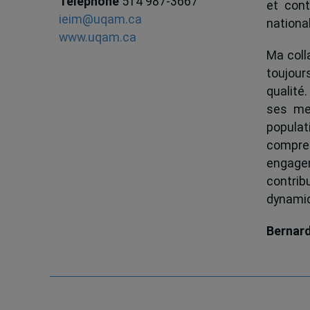
Téléphone
514 987-3667
et cont
ieim@uqam.ca
national
www.uqam.ca
Ma colla
toujour
qualité.
ses me
popula
compren
engagem
contrib
dynamiqu
Bernar