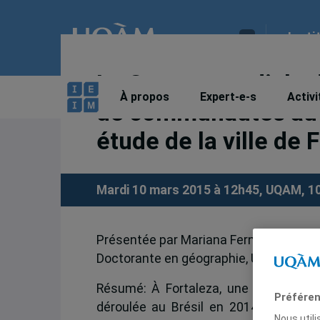
Insti
La Coupe mondiale de
À propos
Expert-e-s
Activi
de communautés au pr
étude de la ville de 
Mardi 10 mars 2015 à 12h45, UQAM, 1
Présentée par Mariana Fernandes Me
Doctorante en géographie, Université 
Résumé: À Fortaleza, une ville du No
Préféren
déroulée au Brésil en 2014 a entraîn
Nous util