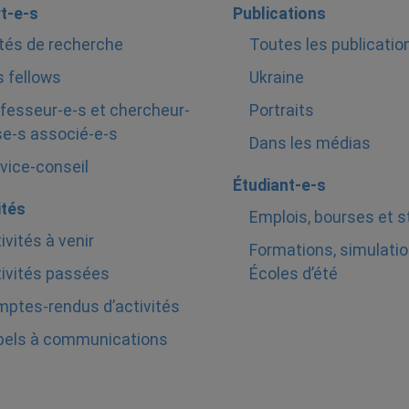
t-e-s
Publications
tés de recherche
Toutes les publicatio
 fellows
Ukraine
fesseur-e-s et chercheur-
Portraits
e-s associé-e-s
Dans les médias
vice-conseil
Étudiant-e-s
ités
Emplois, bourses et 
ivités à venir
Formations, simulatio
ivités passées
Écoles d’été
ptes-rendus d’activités
pels à communications