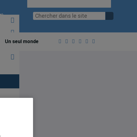
M)
n
Un seul monde
st
es
s