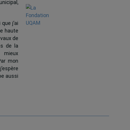
nicipal,
 que j’ai
de haute
ravaux de
s de la
à mieux
 Par mon
j’espère
pe aussi