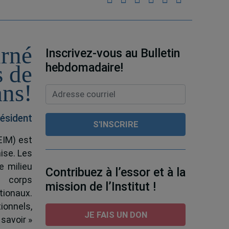
urné
Inscrivez-vous au Bulletin
hebdomadaire!
s de
ans!
ésident
EIM) est
ise. Les
e milieu
Contribuez à l’essor et à la
e corps
mission de l’Institut !
tionaux.
ionnels,
JE FAIS UN DON
 savoir »