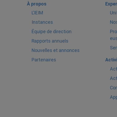
À propos
Exper
L’IEIM
Uni
Instances
Nos
Équipe de direction
Pro
eus
Rapports annuels
Ser
Nouvelles et annonces
Partenaires
Activ
Act
Act
Com
Ap