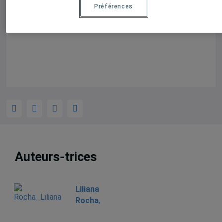
Préférences
Pavillon Judith-Jasmin
405, rue Sainte-Catherine Est
Auteurs-trices
Liliana
Rocha
,