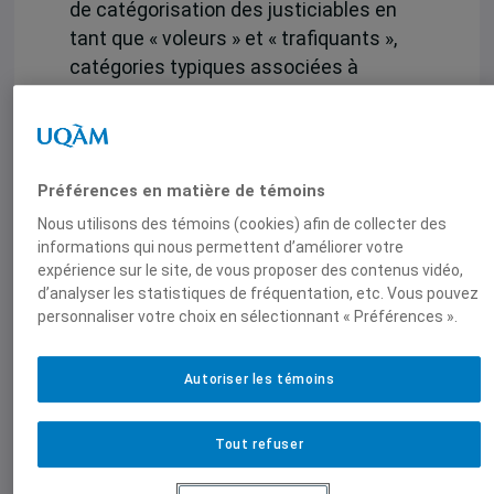
de catégorisation des justiciables en
tant que « voleurs » et « trafiquants »,
catégories typiques associées à
l’image de l’ « ennemi », c’est-à-dire,
l’individu insoumis et incapable d’un
modus vivendi commun (Jakobs, 2009).
Prenant appui sur les analyses
Préférences en matière de témoins
empiriques réalisées, nous analysons le
Nous utilisons des témoins (cookies) afin de collecter des
rapport entre la figure de l’ennemi et
informations qui nous permettent d’améliorer votre
l’idée d’homo sacer (Agamben, 2002) en
expérience sur le site, de vous proposer des contenus vidéo,
d’analyser les statistiques de fréquentation, etc. Vous pouvez
proposant que le verdict de culpabilité
personnaliser votre choix en sélectionnant « Préférences ».
se construit à l’intérieur d’un « camp » –
c’est-à-dire, un lieu de suspension de
l’ordre juridique – qui se structure,
Autoriser les témoins
paradoxalement, au sein même de la
justice pénale.
Tout refuser
Local J-1060