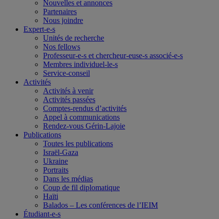
Nouvelles et annonces
Partenaires
Nous joindre
Expert-e-s
Unités de recherche
Nos fellows
Professeur-e-s et chercheur-euse-s associé-e-s
Membres individuel-le-s
Service-conseil
Activités
Activités à venir
Activités passées
Comptes-rendus d’activités
Appel à communications
Rendez-vous Gérin-Lajoie
Publications
Toutes les publications
Israël-Gaza
Ukraine
Portraits
Dans les médias
Coup de fil diplomatique
Haïti
Balados – Les conférences de l’IEIM
Étudiant-e-s