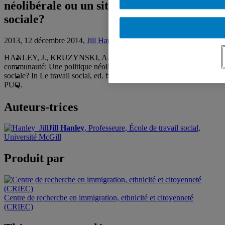
néolibérale ou un site de transformation
sociale?
2013, 12 décembre 2014,
Jill Hanley
HANLEY, J., KRUZYNSKI, A., and SHRAGGE, E. (2013). La
communauté: Une politique néolibérale ou un site de transformation
sociale? In Le travail social, ed. by Elizabeth Harper. Montréal:
PUQ.
Auteurs-trices
Jill Hanley
, Professeure, École de travail social,
Université McGill
Produit par
Centre de recherche en immigration, ethnicité et citoyenneté
(CRIEC)