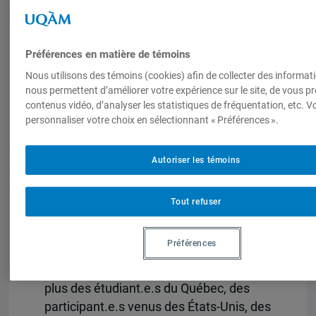
représentant les positions d’un pays au
sein d’une institution multilatérale
importante. Cet exercice a pour but de
Préférences en matière de témoins
former les étudiant.e.s à la diplomatie,
d’améliorer leur compréhension des
Nous utilisons des témoins (cookies) afin de collecter des informat
nous permettent d’améliorer votre expérience sur le site, de vous p
enjeux politiques et les contraintes
contenus vidéo, d’analyser les statistiques de fréquentation, etc. 
techniques qui sont aux fondements des
personnaliser votre choix en sélectionnant « Préférences ».
politiques des États membres de l’OACI
et de pratiquer les diverses modalités de
Autoriser les témoins
coopération et de négociations qui
caractérisent la diplomatie au sein de
l’OACI.
Tout refuser
Pour cette 4e édition, des étudiant.e.s
Préférences
d’universités et écoles du monde entier
sont réunis du 21 au 24 mai 2019. En
plus des étudiant.e.s du Québec, des
participant.e.s venus des États-Unis, des