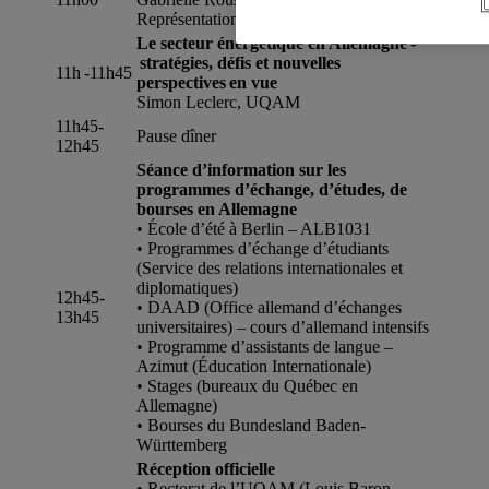
Représentation de l’État de la Bavière
Le secteur énergétique en Allemagne -
stratégies, défis et nouvelles
11h -11h45
perspectives en vue
Simon Leclerc, UQAM
11h45-
Pause dîner
12h45
Séance d’information sur les
programmes d’échange, d’études, de
bourses en Allemagne
• École d’été à Berlin – ALB1031
• Programmes d’échange d’étudiants
(Service des relations internationales et
diplomatiques)
12h45-
• DAAD (Office allemand d’échanges
13h45
universitaires) – cours d’allemand intensifs
• Programme d’assistants de langue –
Azimut (Éducation Internationale)
• Stages (bureaux du Québec en
Allemagne)
• Bourses du Bundesland Baden-
Württemberg
Réception officielle
• Rectorat de l’UQAM (Louis Baron,