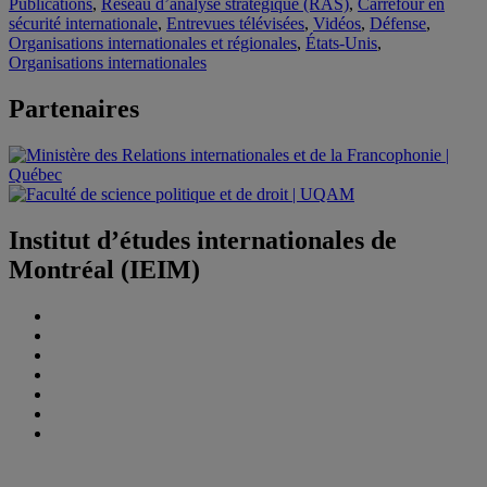
Publications
,
Réseau d’analyse stratégique (RAS)
,
Carrefour en
sécurité internationale
,
Entrevues télévisées
,
Vidéos
,
Défense
,
Organisations internationales et régionales
,
États-Unis
,
Organisations internationales
Partenaires
Institut d’études internationales de
Montréal (IEIM)