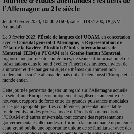
Journée d’études allemandes : les défis de
l’Allemagne au 21e siècle
Jeudi 9 février 2023, 10h00-21h00, salle J-1187/1200, UQAM
(comodal)
Le 9 février 2023,
l’École de langues de l’UQAM
, en concertation
avec le
Consulat général d’Allemagne
, la
Représentation de
l’État de la Bavière
,
l’Institut d’études internationales de
Montréal (IEIM) à l’UQAM
et le
Goethe-Institut Montréal
,
organise une journée de conférences, de séance d’information et de
présentations dans le but d’éveiller l’intérêt des invitées, invités, de
s’informer et d’échanger au sujet de thèmes qui animent non
seulement la société allemande mais qui affectent aussi l’Europe et le
monde entier.
Cette journée permettra de jeter un regard sur l’Allemagne actuelle
au sein d’une Europe économiquement fragilisée et au centre de
nouveaux rapports de force entre les grandes puissances mondiales
sur le plan géopolitique. Les conférences, présentations et table
ronde réunissant des professeurs de différents départements de
l’UQAM et d’autres universités, tout comme des représentations
gouvernementales allemandes, offriront à la communauté uqamienne
et au grand public une opportunité unique de se familiariser avec des
contextes complexes qui préoccupent le monde entier de par leur