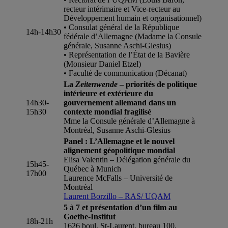
recteur intérimaire et Vice-recteur au
Développement humain et organisationnel)
• Consulat général de la République
14h-14h30
fédérale d’Allemagne (Madame la Consule
générale, Susanne Aschi-Glesius)
• Représentation de l’État de la Bavière
(Monsieur Daniel Etzel)
• Faculté de communication (Décanat)
La
Zeitenwende
– priorités de politique
intérieure et extérieure du
14h30-
gouvernement allemand dans un
15h30
contexte mondial fragilisé
Mme la Consule générale d’Allemagne à
Montréal, Susanne Aschi-Glesius
Panel : L’Allemagne et le nouvel
alignement géopolitique mondial
Elisa Valentin – Délégation générale du
15h45-
Québec à Munich
17h00
Laurence McFalls – Université de
Montréal
Laurent Borzillo – RAS/ UQAM
5 à 7 et présentation d’un film au
Goethe-Institut
18h-21h
1626 boul. St-Laurent, bureau 100,