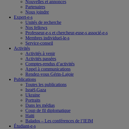
Nouvelles et annonces
Partenaires
Nous joindre
Expert-e-s
Unités de recherche
Nos fellows
Professeur-e-s et chercheur-euse-s associé-e-s
Membres individuel-le-s
Service-conseil
Activités
Activités à venir
Activités passées
Comptes-rendus d’activités
Appel à communications
Rendez-vous Gérin-Lajoie
Publications
Toutes les publications
Israël-Gaza
Ukraine
Portraits
Dans les médias
Coup de fil diplomatique
Haïti
Balados – Les conférences de l’IEIM
Étudiant-e-s