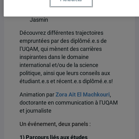
Préférences
Parcours de diplômé.e.s
– J-2805
(Salle des boiseries), Pavillon Judith-
Jasmin
Découvrez différentes trajectoires
empruntées par des diplômé.e.s de
l’UQAM, qui mènent des carrières
inspirantes dans le domaine
international et/ou de la science
politique, ainsi que leurs conseils
aux
étudiant.
e.s et récent.e.s diplômé.e.s!
Animation par
Zora Ait El Machkouri
,
doctorante en communication à l’UQAM
et journaliste
Un événement, deux panels :
1) Parcours liés aux études