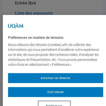
Entrée libre
Liste des exposants
13h30 – 14h30
Préférences en matière de témoins
Atelier « La force du réseautage »
–
J-2805 (Salle des boiseries), Pavillon
Nous utilisons des témoins (cookies) afin de collecter des
informations qui nous permettent d’améliorer votre expérience
Judith-Jasmin
sur le site, de vous proposer des contenus vidéo, d’analyser les
statistiques de fréquentation, etc. Vous pouvez personnaliser
Animation par
Amanda Fakihi
,
votre choix en sélectionnant « Préférences ».
présidente de Connexion internationale
Montréal
Autoriser les témoins
Inscription requise
. Places limitées.
Tout refuser
15h00 – 16h30