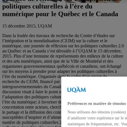
politiques culturelles à l’ère du
numérique pour le Québec et le Canada
15 décembre 2015, UQAM
Dans la foulée des travaux de recherche du Centre d’études sur
l’intégration et la mondialisation (CEIM) sur la culture et le
numérique, une journée de réflexion sur les politiques culturelles 2.0
au Québec et au Canada s’est déroulée à l’UQAM le 15 décembre,
2015. Plus d’une trentaine de représentants des milieux de la culture
et des arts numériques, ainsi que de la Ville de Montréal et des
organismes gouvernementaux québécois et canadiens, ont échangé
sur les moyens à prendre pour adapter les politiques culturelles à
l’ère du numérique. Organisée dans le cadre d’un projet de
recherche du CEIM, financé par le Secrétariat aux affaires
intergouvernementales du Canada (SAIC), cette journée de
discussion visait à faire le point sur les enjeux et défis liés à
l’adaptation des politiques culturelles québécoises et canadiennes à
l’ère du numérique; à favoriser des échanges soutenus à travers la
Préférences en matière de témoins
concertation entre acteurs, chercheurs et gouvernements; et accroitre
le partage et la diffusion des connaissances et des bonnes pratiques
Nous utilisons des témoins (cookies) 
susceptibles d’inspirer et d’alimenter les actions et stratégies en
d’améliorer votre expérience sur le s
matière de politiques culturelles 2.0. Cette journée de réflexion
statistiques de fréquentation, etc. V