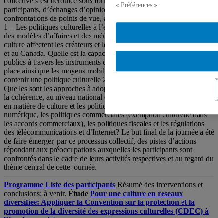
collective s’est déroulée sous forme d’un dialogue ouvert entre les
« Préférences ».
participants, d’échanges d’opinions et d’expériences et de
confrontations de points de vue, autour de deux thèmes principaux:
1 – Les politiques culturelles à l’ère numérique Les bouleversements
des modèles d’affaires et des mécanismes de financement de la
culture affectent les créateurs et les industries culturelles au Québec
et au Canada. Quelle est la capacité d’intervention des pouvoirs
publics à travers les instruments de politiques et de régulation mis en
place ainsi que les moyens mobilisés, et quelles mesures devrait
contenir une politique culturelle 2.0 ? 2 – La culture en réseaux
Quelles sont les approches à adopter afin de favoriser le dialogue et
la cohérence, au niveau national et international, entre les politiques
en matière de culture et les politiques visant le développement du
numérique, les politiques commerciales (exemption culturelle dans
les accords commerciaux), les politiques fiscales et les régulations
des télécommunications et d’Internet? Le but final de la journée a été
de faire émerger, par ce processus collectif, des pistes d’actions
répondant aux préoccupations auxquelles les participants sont
confrontés dans le cadre de leurs activités respectives et au regard du
thème central de cette journée.
Programme
Liste des participants
Résumé des interventions et
conclusions: à venir.
Étude
Pour une culture en réseaux
diversifiée: Appliquer la Convention sur la protection et la
promotion de la diversité des expressions culturelles (CDEC) à