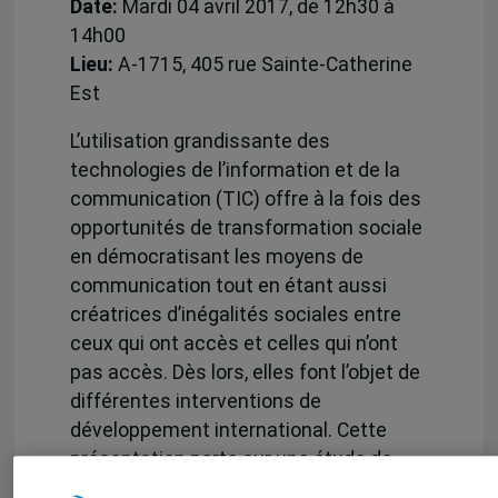
Date:
Mardi 04 avril 2017, de 12h30 à
14h00
Lieu:
A-1715, 405 rue Sainte-Catherine
Est
L’utilisation grandissante des
technologies de l’information et de la
communication (TIC) offre à la fois des
opportunités de transformation sociale
en démocratisant les moyens de
communication tout en étant aussi
créatrices d’inégalités sociales entre
ceux qui ont accès et celles qui n’ont
pas accès. Dès lors, elles font l’objet de
différentes interventions de
développement international. Cette
présentation porte sur une étude de
cas menée dans le cadre d’un projet de