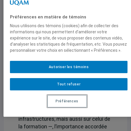
coopération internationale au
Cameroun qui consistait à former des
Préférences en matière de témoins
enseignantes du primaire à
Nous utilisons des témoins (cookies) afin de collecter des
l’enseignement des TIC. Pendant deux
informations qui nous permettent d’améliorer votre
mois, enseignantes et coopérant-e-s
expérience sur le site, de vous proposer des contenus vidéo,
travaillent en collaboration et font face
d’analyser les statistiques de fréquentation, etc. Vous pouvez
à diverses difficultés qui nuisent à
personnaliser votre choix en sélectionnant « Préférences ».
l’appropriation technologique par les
élèves et les enseignant-e-s. À partir
Autoriser les témoins
d’une intervention de courte durée
ayant comme préoccupation principale
Tout refuser
la pérennité dans l’utilisation des TIC,
l’étude fait ressortir trois principaux
Préférences
thèmes concernant l’accès — non
seulement sur le plan des
infrastructures, mais aussi sur celui de
la formation —, l’importance accordée