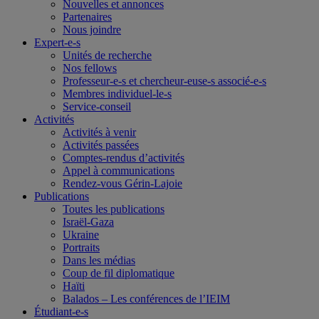
Nouvelles et annonces
Partenaires
Nous joindre
Expert-e-s
Unités de recherche
Nos fellows
Professeur-e-s et chercheur-euse-s associé-e-s
Membres individuel-le-s
Service-conseil
Activités
Activités à venir
Activités passées
Comptes-rendus d’activités
Appel à communications
Rendez-vous Gérin-Lajoie
Publications
Toutes les publications
Israël-Gaza
Ukraine
Portraits
Dans les médias
Coup de fil diplomatique
Haïti
Balados – Les conférences de l’IEIM
Étudiant-e-s