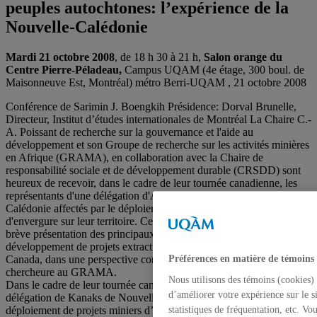
peuples autochtones: l’expérience de la
Nouvelle-Calédonie
Mardi 21 octobre 2008
, de 18 h 30 à 21 h,
Salon orange du
Centre Pierre-Péladeau,
Campus UQAM (4e étage, 300 boul. de
Maisonneuve Est, Montréal) métro Berri-UQAM , 21 octobre 2008
Conférence de Sarimin J. Boengkih Présidence: Dorval Brunelle,
Directeur, Institut d’études internationales de Montréal La Chaire C.-
A. Poissant de recherche sur la gouvernance et l'aide au
développement et son Groupe de recherche sur les activités minières
en Afrique (GRAMA), en collaboration avec la Chaire de
responsabilité sociale et de développement durable (CRSDD) sont
heureux de recevoir, dans le cadre de leur tournée canadienne, les
représentants d'une délégation d'Autochtones kanak de Nouvelle-
Calédonie affectés par le déploiement de deux projets miniers
d'envergure sur leur territoire. Cette conférence sera précédée d'une
brève présentation des principaux enjeux posés par le
développement de projets extractifs pour les Autochtones du
Canada, dans une perspective comparative, par Gisèle Belem,
Préférences en matière de témoins
chercheure au GRAMA.
Nous utilisons des témoins (cookies) 
Dans le cadre de leur tournée canadienne, les représentants d’une
d’améliorer votre expérience sur le s
délégation de Kanaks de Nouvelle-Calédonie affectés par le
déploiement de projets miniers d’envergure sont invités à l’UQAM
statistiques de fréquentation, etc. V