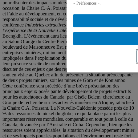
pour discuter des impacts miniers sur leur territoire. À cette
« Préférences ».
occasion, la Chaire C.-A. Poissant de recherche sur la gouvernance
et l’aide au développement, en collaboration avec la Chaire de
responsabilité sociale et de développement durable, organise la
conférence
Industries extractives et droits des peuples autochtones :
l’expérience de la Nouvelle-Calédonie, prononcée
par Sarimin J.
Boengkih. L’événement aura lieu le
mardi le 21 octobre à 18 h 30
,
au Salon Orange du Centre Pierre-Péladeau (4e étage, 300,
boulevard de Maisonneuve Est, métro Berri-UQAM). Plusieurs
entreprises minières, qui incluent des intérêts canadiens, sont
impliquées dans l’exploitation du nickel en Nouvelle-Calédonie et
leur présence suscite de nombreux débats. C’est d’ailleurs pour
discuter de ces enjeux que des représentants autochtones kanaks
sont en visite au Québec afin de présenter la situation préoccupante
de deux projets miniers, soit les mines de Goro et de Koniambo.
Cette conférence sera précédée d’une brève présentation des
principaux enjeux posés par le développement de projets extractifs
pour les autochtones du Canada, par Gisèle Belem, chercheure au
Groupe de recherche sur les activités minières en Afrique, rattaché à
la Chaire C.A. Poissant. La Nouvelle-Calédonie possède près de 10
% des ressources de nickel du globe, ce qui la place parmi les plus
importantes réserves mondiales, comparable en tout point à celle du
Canada, devancée par l’Australie et Cuba. Cependant, bien que les
ressources soient appréciables, la situation du développement minier
et de ses impacts pour les populations et l’environnement reste fort