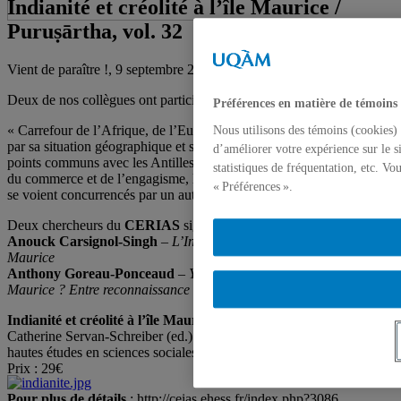
Indianité et créolité à l’île Maurice /
Puruṣārtha, vol. 32
Vient de paraître !, 9 septembre 2014,
Mark Bradley
Deux de nos collègues ont participé à ce numéro spécial.
Préférences en matière de témoins
« Carrefour de l’Afrique, de l’Europe et de l’Asie, l’île Maurice, de
Nous utilisons des témoins (cookies) 
par sa situation géographique et son passé colonial, n’est pas sans
d’améliorer votre expérience sur le s
points communs avec les Antilles. […] Tissés par l’histoire maritime
statistiques de fréquentation, etc. V
du commerce et de l’engagisme, les liens économiques avec l’Inde
« Préférences ».
se voient concurrencés par un autre acteur qu’est la Chine. »
Deux chercheurs du
CERIAS
signent des articles :
Anouck Carsignol-Singh
–
L’Inde et la production de l’indianité à
Maurice
Anthony Goreau-Ponceaud
–
Y a-t-il un « malaise » tamoul à
Maurice ? Entre reconnaissance et dramatisation identitaires
Indianité et créolité à l’île Maurice
/
Puruṣārtha, volume 32
Catherine Servan-Schreiber (ed.). Paris, Éditions de l’École des
hautes études en sciences sociales. [2014], 328 p.
Prix : 29€
Pour plus de détails
: http://ceias.ehess.fr/index.php?3086