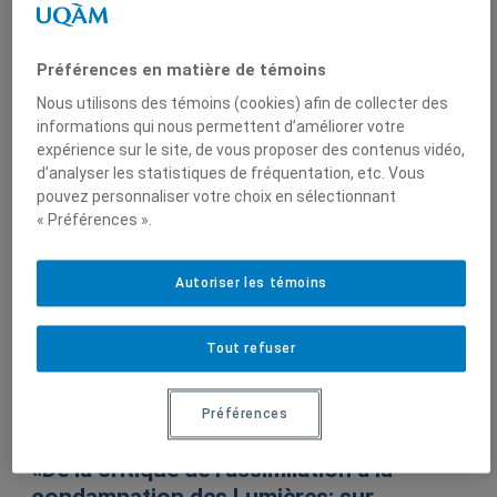
Préférences en matière de témoins
Produit par
Nous utilisons des témoins (cookies) afin de collecter des
informations qui nous permettent d’améliorer votre
expérience sur le site, de vous proposer des contenus vidéo,
Centre de
d’analyser les statistiques de fréquentation, etc. Vous
recherche en
pouvez personnaliser votre choix en sélectionnant
immigration,
« Préférences ».
ethnicité et
citoyenneté
(CRIEC)
Autoriser les témoins
Tout refuser
Sur le même sujet
Préférences
«De la critique de l’assimilation à la