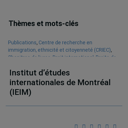
Thèmes et mots-clés
Publications
,
Centre de recherche en
immigration, ethnicité et citoyenneté (CRIEC)
,
Chapitres de livres
,
Droit international
,
Droits de
la personne
,
Europe
,
Le monde
Institut d’études
internationales de Montréal
(IEIM)
Partenaires