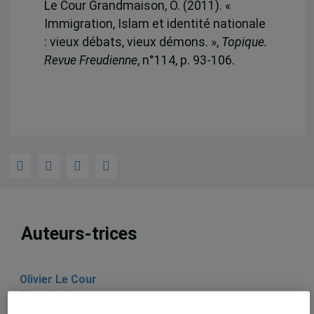
Le Cour Grandmaison, O. (2011). «
Immigration, Islam et identité nationale
: vieux débats, vieux démons. »,
Topique.
Revue Freudienne
, n°114, p. 93-106.
Auteurs-trices
Olivier Le Cour
Grandmaison