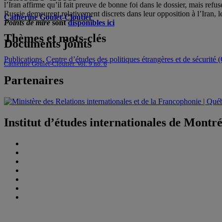
l’Iran affirme qu’il fait preuve de bonne foi dans le dossier, mais refu
Russie demeurent relativement discrets dans leur opposition à l’Iran, 
Catherine Goulet-Cloutier
Points de mire
sont
disponibles ici
Thèmes et mots-clés
Documents joints
Publications
,
Centre d’études des politiques étrangères et de sécurit
Catherine Goulet-Cloutier. Vol. 9 no. 6
Partenaires
Institut d’études internationales de Montr