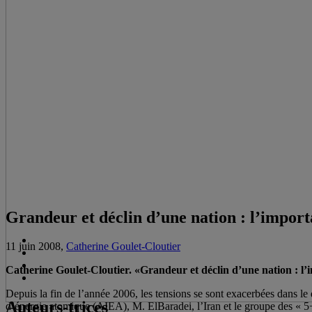
Grandeur et déclin d’une nation : l’importa
11 juin 2008,
Catherine Goulet-Cloutier
Catherine Goulet-Cloutier. «Grandeur et déclin d’une nation : l’i
Depuis la fin de l’année 2006, les tensions se sont exacerbées dans le
Auteurs-trices
d’énergie atomique (AIEA), M. ElBaradei, l’Iran et le groupe des « 5+