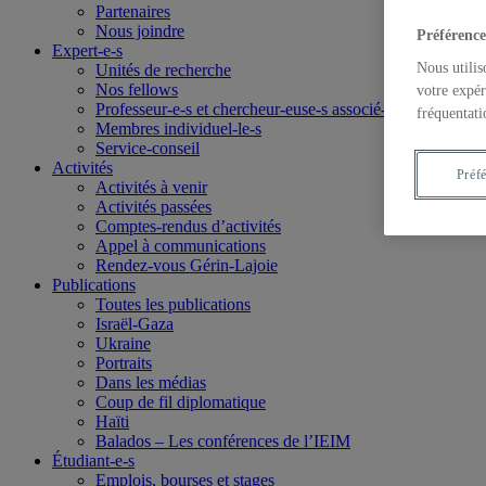
Partenaires
Nous joindre
Préférence
Expert-e-s
Nous utilis
Unités de recherche
Nos fellows
votre expér
Professeur-e-s et chercheur-euse-s associé-e-s
fréquentati
Membres individuel-le-s
Service-conseil
Activités
Préf
Activités à venir
Activités passées
Comptes-rendus d’activités
Appel à communications
Rendez-vous Gérin-Lajoie
Publications
Toutes les publications
Israël-Gaza
Ukraine
Portraits
Dans les médias
Coup de fil diplomatique
Haïti
Balados – Les conférences de l’IEIM
Étudiant-e-s
Emplois, bourses et stages