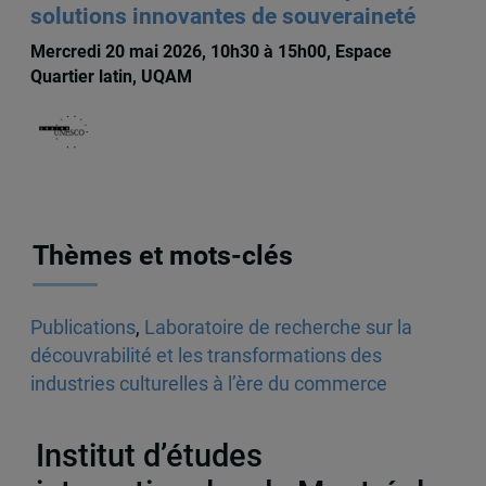
solutions innovantes de souveraineté
Mercredi 20 mai 2026, 10h30 à 15h00, Espace
Quartier latin, UQAM
Thèmes et mots-clés
Publications
,
Laboratoire de recherche sur la
découvrabilité et les transformations des
industries culturelles à l’ère du commerce
électronique (LATICCE)
,
Articles de journaux et
médias en ligne
,
Découvrabilité
Institut d’études