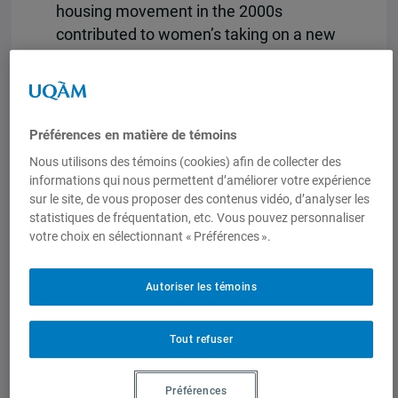
housing movement in the 2000s
contributed to women’s taking on a new
public role within the movement. The
strong presence of women at different
levels of this social movement was a
necessary but not determining factor in
Préférences en matière de témoins
generating public awareness about
Nous utilisons des témoins (cookies) afin de collecter des
gender-differentiated needs and claims
informations qui nous permettent d’améliorer votre expérience
for access to housing. Female
sur le site, de vous proposer des contenus vidéo, d’analyser les
leadership and a strategic alliance with
statistiques de fréquentation, etc. Vous pouvez personnaliser
votre choix en sélectionnant « Préférences ».
the women’s movement and with
nongovernmental organizations and
local elected officials contributed to the
Autoriser les témoins
development of gender-specific public
housing policies.
Tout refuser
Consultez cet article par ici : Urban Latin
Préférences
America Part 3: Planning Latin American