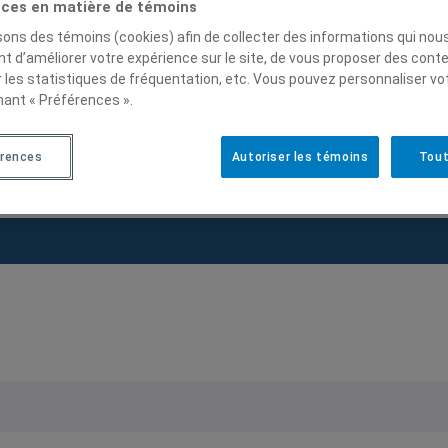
ces en matière de témoins
isons des témoins (cookies) afin de collecter des informations qui nou
t d’améliorer votre expérience sur le site, de vous proposer des cont
r les statistiques de fréquentation, etc. Vous pouvez personnaliser vo
ort de la Commission
nant « Préférences ».
oit au logement, FRAPRU, mars
érences
Autoriser les témoins
Tout
.