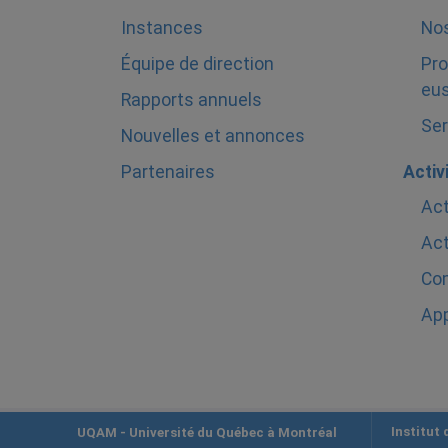
Instances
Nos
Équipe de direction
Pro
eus
Rapports annuels
Ser
Nouvelles et annonces
Partenaires
Activ
Act
Act
Com
Ap
Institut
UQAM
- Université du Québec à Montréal