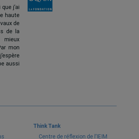
 que j’ai
de haute
ravaux de
s de la
à mieux
 Par mon
j’espère
pe aussi
Think Tank
ns
Centre de réflexion de l’IEIM