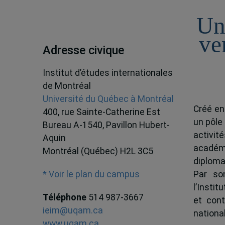
Un
ve
Adresse civique
Institut d’études internationales
de Montréal
Université du Québec à Montréal
Créé en
400, rue Sainte-Catherine Est
un pôle
Bureau A-1540, Pavillon Hubert-
activit
Aquin
académ
Montréal (Québec) H2L 3C5
diploma
Par son
* Voir le plan du campus
l’Instit
Téléphone
514 987-3667
et cont
ieim@uqam.ca
national
www.uqam.ca