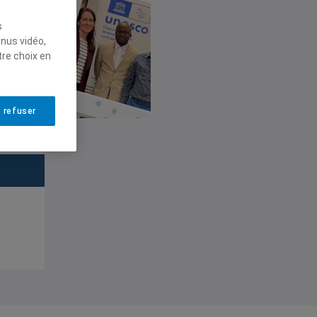
s
enus vidéo,
tre choix en
 refuser