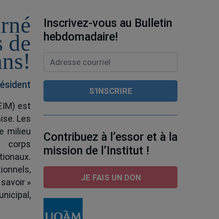
urné
Inscrivez-vous au Bulletin
hebdomadaire!
s de
ans!
ésident
EIM) est
ise. Les
e milieu
Contribuez à l’essor et à la
e corps
mission de l’Institut !
tionaux.
ionnels,
JE FAIS UN DON
 savoir »
nicipal,