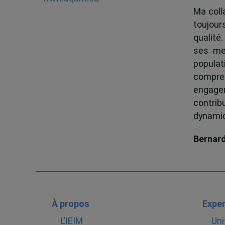
Ma colla
toujour
qualité.
ses me
popula
compren
engagem
contrib
dynamiqu
Bernar
À propos
Exper
L’IEIM
Uni