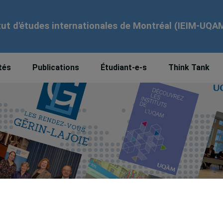
tut d'études internationales de Montréal (IEIM-UQA
tés
Publications
Étudiant-e-s
Think Tank