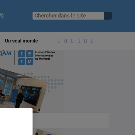
M)
Un seul monde