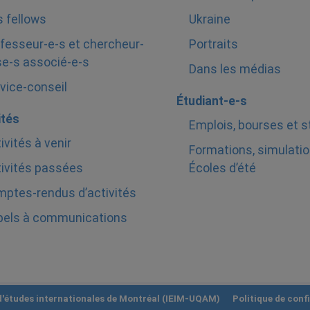
 fellows
Ukraine
fesseur-e-s et chercheur-
Portraits
e-s associé-e-s
Dans les médias
vice-conseil
Étudiant-e-s
ités
Emplois, bourses et 
ivités à venir
Formations, simulatio
ivités passées
Écoles d’été
ptes-rendus d’activités
pels à communications
 d'études internationales de Montréal (IEIM-UQAM)
Politique de confi