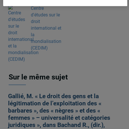
Centre
d'études sur le
droit
international et
la
mondialisation
(CEDIM)
Sur le même sujet
Gallié, M. « Le droit des gens et la
légitimation de l’exploitation des «
barbares », des « nègres » et des «
femmes » – universalité et catégories
juridiques », dans Bachand R., (dir.),