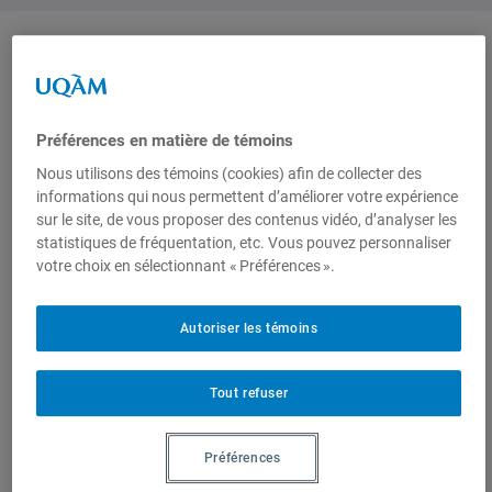
Auteurs-trices
Préférences en matière de témoins
Martin
Nous utilisons des témoins (cookies) afin de collecter des
Gallié
,
informations qui nous permettent d’améliorer votre expérience
sur le site, de vous proposer des contenus vidéo, d’analyser les
statistiques de fréquentation, etc. Vous pouvez personnaliser
Professeur, Département
votre choix en sélectionnant « Préférences ».
des sciences juridiques,
Université du Québec à
Autoriser les témoins
Montréal
Tout refuser
Produit par
Préférences