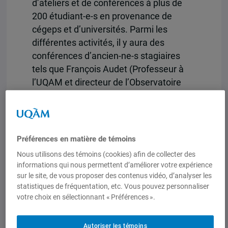
d’ateliers et de conférences à plus de
200 étudiant-e-s en provenance de
cégeps et d’universités. Parmi les
différentes activités, il y aura des
conférences d’ancien-ne-s stagiaires
tels que François Audet (Professeur à
l’UQAM et directeur de l’Observatoire
canadien sur les crises et l’action
humanitaire), Ugo Monticone (auteur du
premier livre numérique immersif au
monde, « Le vendeur de goyaves ») et
Préférences en matière de témoins
Miriam Nobré (du Brésil, ancienne
Nous utilisons des témoins (cookies) afin de collecter des
coordonnatrice de la Marche mondiale
informations qui nous permettent d’améliorer votre expérience
des femmes), entre autres. Aussi, des
sur le site, de vous proposer des contenus vidéo, d’analyser les
statistiques de fréquentation, etc. Vous pouvez personnaliser
organismes de coopération
votre choix en sélectionnant « Préférences ».
internationale tels qu’Oxfam-Québec,
SUCO, Développement et Paix, et bien
Autoriser les témoins