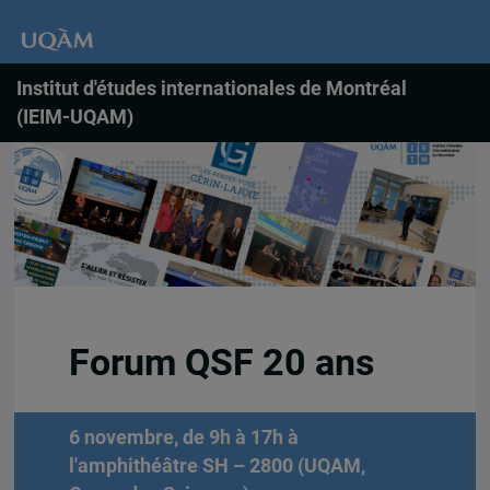
Institut d'études internationales de Montréal
(IEIM-UQAM)
Forum QSF 20 ans
6 novembre, de 9h à 17h à
l'amphithéâtre SH – 2800 (UQAM,