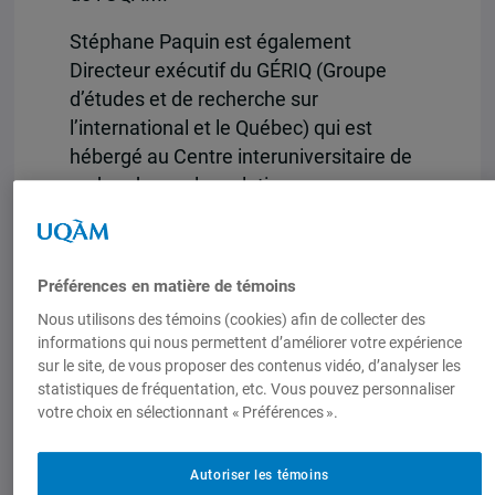
Stéphane Paquin est également
Directeur exécutif du GÉRIQ (Groupe
d’études et de recherche sur
l’international et le Québec) qui est
hébergé au Centre interuniversitaire de
recherche sur les relations
internationales du Canada et du Québec
(
CIRRICQ
) à l’École nationale
d’administration publique (ENAP) à
Préférences en matière de témoins
Montréal.
Nous utilisons des témoins (cookies) afin de collecter des
informations qui nous permettent d’améliorer votre expérience
Vous pouvez visiter son
site Internet
sur le site, de vous proposer des contenus vidéo, d’analyser les
pour consulter toutes les publications de
statistiques de fréquentation, etc. Vous pouvez personnaliser
Stéphane Paquin.
votre choix en sélectionnant « Préférences ».
Autoriser les témoins