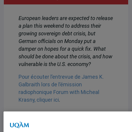
European leaders are expected to release
a plan this weekend to address their
growing sovereign debt crisis, but
German officials on Monday put a
damper on hopes for a quick fix. What
should be done about the crisis, and how
vulnerable is the U.S. economy?
Pour écouter l’entrevue de James K.
Galbraith lors de l’émission
radiophonique Forum with Micheal
Krasny, cliquer ici
.