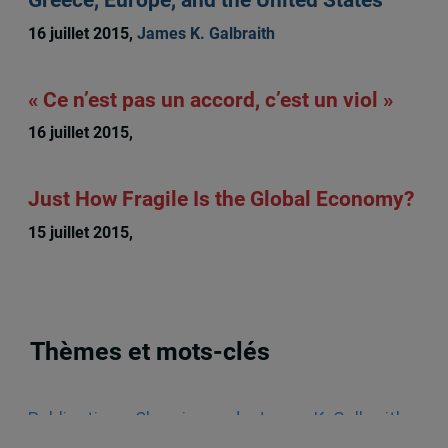
Greece, Europe, and the United States
16 juillet 2015,
James K. Galbraith
« Ce n’est pas un accord, c’est un viol »
16 juillet 2015,
James K. Galbraith
Just How Fragile Is the Global Economy?
15 juillet 2015,
James K. Galbraith
Thèmes et mots-clés
Publications
,
Chroniques de James K. Galbraith
,
Europe
,
English