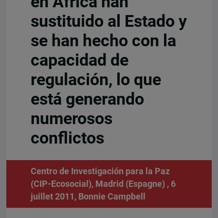
en África han
sustituido al Estado y
se han hecho con la
capacidad de
regulación, lo que
está generando
numerosos
conflictos
Centro de Investigación para la Paz
(CIP-Ecosocial), Madrid (Espagne) , 6
juillet 2011,
Bonnie Campbell