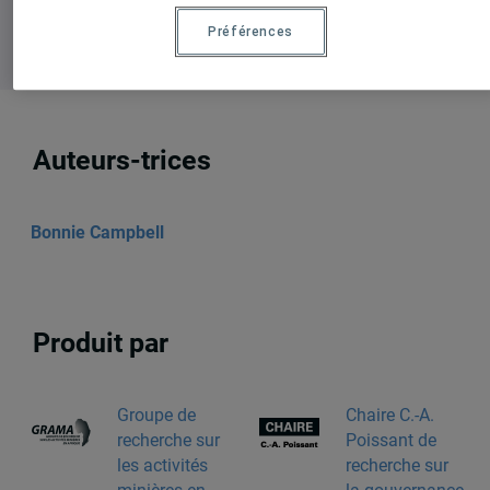
Préférences
Auteurs-trices
Bonnie Campbell
Produit par
Groupe de
Chaire C.-A.
recherche sur
Poissant de
les activités
recherche sur