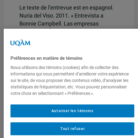
Le texte de l’entrevue est en espagnol.
Nuria del Viso. 2011. « Entrevista a
Bonnie Campbell. Las empresas
mineras en África han sustituido al
Estado y se han hecho con la capacidad
de regulación, lo que está generando
numerosos conflictos », Boletín ECOS,
Préférences en matière de témoins
FUHEM-Centro de Investigación para la
Nous utilisons des témoins (cookies) afin de collecter des
Paz (CIP-Ecosocial), Madrid (Espagne)
informations qui nous permettent d’améliorer votre expérience
[PDF]
sur le site, de vous proposer des contenus vidéo, d’analyser les
statistiques de fréquentation, etc. Vous pouvez personnaliser
votre choix en sélectionnant « Préférences ».
Documents joints
Entrevue avec Bonnie Campbell
Autoriser les témoins
Tout refuser