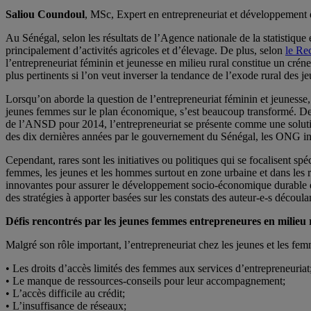
Saliou Coundoul
, MSc, Expert en entrepreneuriat et développement 
Au Sénégal, selon les résultats de l’Agence nationale de la statistiq
principalement d’activités agricoles et d’élevage. De plus, selon
le Re
l’entrepreneuriat féminin et jeunesse en milieu rural constitue un crén
plus pertinents si l’on veut inverser la tendance de l’exode rural des
Lorsqu’on aborde la question de l’entrepreneuriat féminin et jeunesse, i
jeunes femmes sur le plan économique, s’est beaucoup transformé. De
de l’ANSD pour 2014, l’entrepreneuriat se présente comme une solutio
des dix dernières années par le gouvernement du Sénégal, les ONG inter
Cependant, rares sont les initiatives ou politiques qui se focalisent s
femmes, les jeunes et les hommes surtout en zone urbaine et dans les r
innovantes pour assurer le développement socio-économique durable des
des stratégies à apporter basées sur les constats des auteur-e-s découlan
Défis rencontrés par les jeunes femmes entrepreneures en milieu 
Malgré son rôle important, l’entrepreneuriat chez les jeunes et les fe
• Les droits d’accès limités des femmes aux services d’entrepreneuriat
• Le manque de ressources-conseils pour leur accompagnement;
• L’accès difficile au crédit;
• L’insuffisance de réseaux;