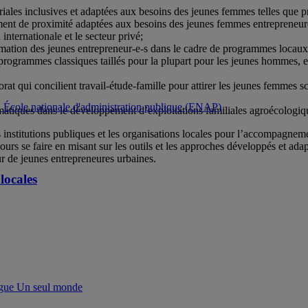
riales inclusives et adaptées aux besoins des jeunes femmes telles que 
ent de proximité adaptées aux besoins des jeunes femmes entrepreneures 
 internationale et le secteur privé;
rmation des jeunes entrepreneur-e-s dans le cadre de programmes locaux 
s programmes classiques taillés pour la plupart pour les jeunes hommes
rat qui concilient travail-étude-famille pour attirer les jeunes femmes sc
es, École nationale d'administration publique (ENAP)
imatiques dans le développement d’exploitations familiales agroécologiq
les institutions publiques et les organisations locales pour l’accompagne
ours se faire en misant sur les outils et les approches développés et ada
r de jeunes entrepreneures urbaines.
locales
gue Un seul monde