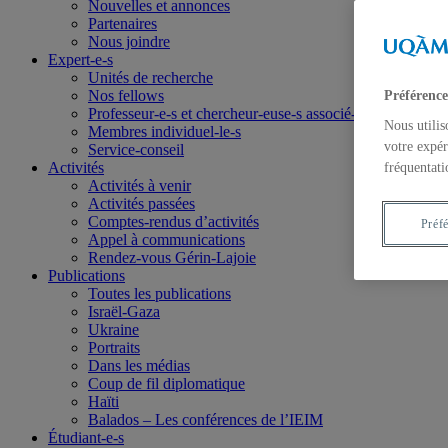
Nouvelles et annonces
Partenaires
Nous joindre
Expert-e-s
Unités de recherche
Nos fellows
Préférence
Professeur-e-s et chercheur-euse-s associé-e-s
Nous utilis
Membres individuel-le-s
votre expér
Service-conseil
Activités
fréquentati
Activités à venir
Activités passées
Comptes-rendus d’activités
Préf
Appel à communications
Rendez-vous Gérin-Lajoie
Publications
Toutes les publications
Israël-Gaza
Ukraine
Portraits
Dans les médias
Coup de fil diplomatique
Haïti
Balados – Les conférences de l’IEIM
Étudiant-e-s