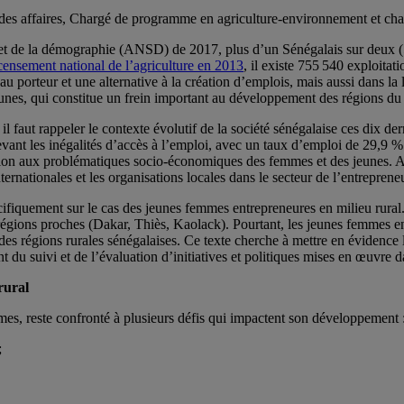
des affaires, Chargé de programme en agriculture-environnement et chan
ue et de la démographie (ANSD) de 2017, plus d’un Sénégalais sur deux (
censement national de l’agriculture en 2013
, il existe 755 540 exploita
eau porteur et une alternative à la création d’emplois, mais aussi dans la
 jeunes, qui constitue un frein important au développement des régions du
l faut rappeler le contexte évolutif de la société sénégalaise ces dix der
vant les inégalités d’accès à l’emploi, avec un taux d’emploi de 29,9
n aux problématiques socio-économiques des femmes et des jeunes. Ains
nationales et les organisations locales dans le secteur de l’entreprene
pécifiquement sur le cas des jeunes femmes entrepreneures en milieu rural
égions proches (Dakar, Thiès, Kaolack). Pourtant, les jeunes femmes ent
 régions rurales sénégalaises. Ce texte cherche à mettre en évidence les
t du suivi et de l’évaluation d’initiatives et politiques mises en œuvre d
rural
mmes, reste confronté à plusieurs défis qui impactent son développement 
;