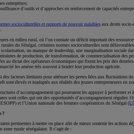
es entreprises;
’insuffisance d’outils et d’approches en renforcement de capacités entrep
ormes socioculturelles et rapports de pouvoir nuisibles
aux droits socio-
.
es en milieu rural, où l’on constate un déficit important des ressource
s rurales du Sénégal, certaines normes socioculturelles sont défavorable
ible scolarisation, un manque de leadership, une marginalisation sociale da
ntraintes de production, de transformation, de commercialisation des pro
ées au dictat des opérateurs économiques qui fixent les prix des denrées
u marché les amène très souvent à brader leur production agricole.
 des facteurs limitants pour atténuer les pertes liées aux fluctuations du
rêt sont élevés et inadaptés aux réalités des jeunes entrepreneures en zo
structures d’accompagnement qui pourraient les appuyer à performer et à r
 Rares sont celles qui ont des opportunités d’accompagnement régulier. O
(RESOPP) et l’Union nationale des femmes coopératrices du Sénégal (
U
s ?
ient pertinentes à mettre en place afin de mieux soutenir les actions déj
 zone rurale sénégalaise. Il s’agit de :