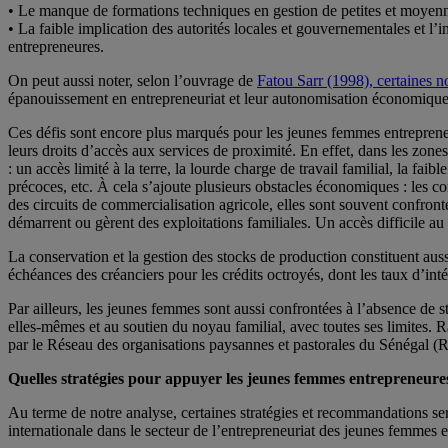
• Le manque de formations techniques en gestion de petites et moyenn
• La faible implication des autorités locales et gouvernementales et l
entrepreneures.
On peut aussi noter, selon l’ouvrage de
Fatou Sarr (1998), certaines n
épanouissement en entrepreneuriat et leur autonomisation économique
Ces défis sont encore plus marqués pour les jeunes femmes entrepreneur
leurs droits d’accès aux services de proximité. En effet, dans les zone
: un accès limité à la terre, la lourde charge de travail familial, la fa
précoces, etc. À cela s’ajoute plusieurs obstacles économiques : les co
des circuits de commercialisation agricole, elles sont souvent confront
démarrent ou gèrent des exploitations familiales. Un accès difficile a
La conservation et la gestion des stocks de production constituent aussi
échéances des créanciers pour les crédits octroyés, dont les taux d’inté
Par ailleurs, les jeunes femmes sont aussi confrontées à l’absence de 
elles-mêmes et au soutien du noyau familial, avec toutes ses limites.
par le Réseau des organisations paysannes et pastorales du Sénégal 
Quelles stratégies pour appuyer les jeunes femmes entrepreneure
Au terme de notre analyse, certaines stratégies et recommandations sera
internationale dans le secteur de l’entrepreneuriat des jeunes femmes en