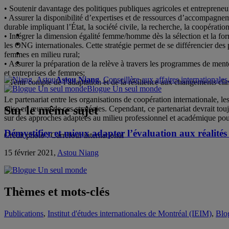
• Soutenir davantage des politiques publiques agricoles et entrepreneu
• Assurer la disponibilité d’expertises et de ressources d’accompagnem
durable impliquant l’État, la société civile, la recherche, la coopération
• Intégrer la dimension égalité femme/homme dès la sélection et la fo
les ONG internationales. Cette stratégie permet de se différencier de
femmes en milieu rural;
• Assurer la préparation de la relève à travers les programmes de mento
et entreprises de femmes;
Astou Niang
, Conseillère aux affaires international
• Tenir compte de l’adaptation et de la résilience aux changements cl
Blogue Un seul monde
Le partenariat entre les organisations de coopération internationale, 
Sur le même sujet
mise en œuvre de ces stratégies. Cependant, ce partenariat devrait touj
sur des approches adaptées au milieu professionnel et académique pou
Démystifier et mieux adapter l’évaluation aux réalités 
Crédit photo : Carrefour international
15 février 2021,
Astou Niang
Thèmes et mots-clés
Publications
,
Institut d'études internationales de Montréal (IEIM)
,
Blo