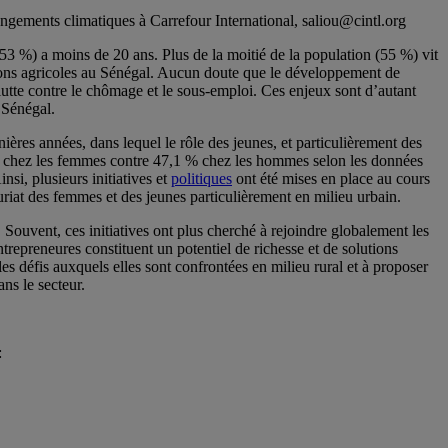
gements climatiques à Carrefour International, saliou@cintl.org
53 %) a moins de 20 ans. Plus de la moitié de la population (55 %) vit
tions agricoles au Sénégal. Aucun doute que le développement de
 lutte contre le chômage et le sous-emploi. Ces enjeux sont d’autant
 Sénégal.
nières années, dans lequel le rôle des jeunes, et particulièrement des
 % chez les femmes contre 47,1 % chez les hommes selon les données
i, plusieurs initiatives et
politiques
ont été mises en place au cours
uriat des femmes et des jeunes particulièrement en milieu urbain.
. Souvent, ces initiatives ont plus cherché à rejoindre globalement les
repreneures constituent un potentiel de richesse et de solutions
 défis auxquels elles sont confrontées en milieu rural et à proposer
ans le secteur.
: