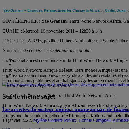
Yao Graham – Emerging Perspectives for Change in Africa
by
Cirdis, Uqam
CONFÉRENCIER :
Yao Graham,
Third World Network Africa, G
QUAND : Mercredi 16 novembre 2011 – 12h30 à 14h
LIEU : Local A-3316, pavillon Hubert-Aquin, 400 rue Sainte-Cathe
À noter :
cette conférence se déroulera en anglais
Dr. Yao Graham est coordonnateur du Third World Network-Afrique
Third World Network-Afrique (Réseau Tiers-monde Afrique) est une or
organisations communautaires, des syndicats, des universitaires et des
communications publiques et au dialogue avec les gouvernements et le
l’environnement et l’égalité des sexes.
Sur le même sujet
Dr. Yao Graham is coordinator of Third World Network-Africa,
Third World Network-Africa is a pan-African research and advocacy o
Les recettes du secteur minier comme source de finan
the IFIs on African development, gender and economic policy and Afri
groups and the coming together of African organizations and their alli
13 janvier 2022,
Mylène Coderre-Proulx
,
Bonnie Campbell
,
Alfousse