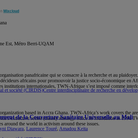
on
Mixcloud
hana
rine Est, Métro Berri-UQAM
ganisation panafricaine qui se consacre à la recherche et au plaidoy
 décideurs africains pour promouvoir la justice socio-économique en Afr
s institutions internationales, TWN-Afrique s’est imposé comme interloc
Centre interdisciplinaire de recherche en dévelo
rganization based in Accra Ghana. TWN-Africa’s work covers the areas 
cement de la Couverture Sanitaire Universelle au Mali
ca’s extractive sector (mainly mining). Since its foundation in 1994 T
es around the world in activism around these issues.
yni Diawara
,
Laurence Touré
,
Amadou Keita