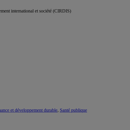
ement international et société (CIRDIS)
ance et développement durable
,
Santé publique