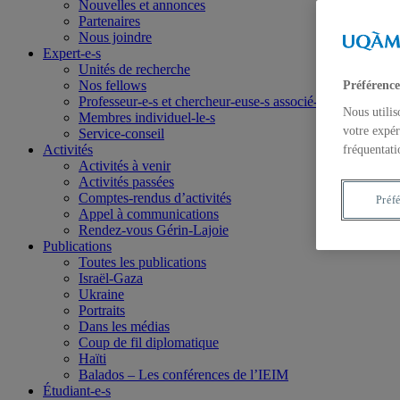
Nouvelles et annonces
Partenaires
Nous joindre
Expert-e-s
Unités de recherche
Nos fellows
Préférence
Professeur-e-s et chercheur-euse-s associé-e-s
Nous utilis
Membres individuel-le-s
votre expér
Service-conseil
Activités
fréquentati
Activités à venir
Activités passées
Comptes-rendus d’activités
Préf
Appel à communications
Rendez-vous Gérin-Lajoie
Publications
Toutes les publications
Israël-Gaza
Ukraine
Portraits
Dans les médias
Coup de fil diplomatique
Haïti
Balados – Les conférences de l’IEIM
Étudiant-e-s