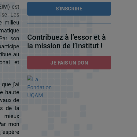
EIM) est
ise. Les
e milieu
omatique
Contribuez à l’essor et à
 Par son
la mission de l’Institut !
participe
ribue au
onal et
JE FAIS UN DON
 que j’ai
de haute
ravaux de
s de la
à mieux
 Par mon
j’espère