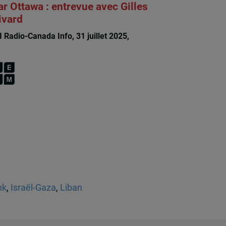
ar Ottawa : entrevue avec Gilles
ivard
I Radio-Canada Info, 31 juillet 2025,
Gilles
vard
nk
,
Israël-Gaza
,
Liban