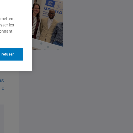
ermettent
yser les
ionnant
 refuser
ns
 «