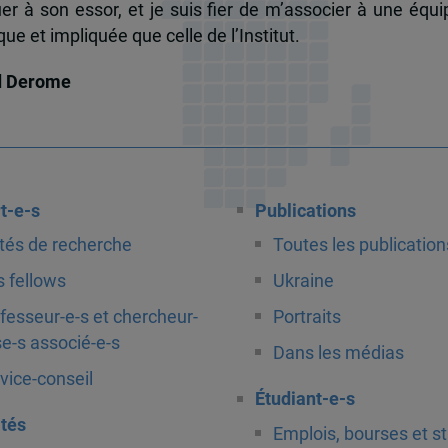
uer à son essor, et je suis fier de m’associer à une équi
e et impliquée que celle de l’Institut.
d Derome
t-e-s
Publications
tés de recherche
Toutes les publication
 fellows
Ukraine
fesseur-e-s et chercheur-
Portraits
e-s associé-e-s
Dans les médias
vice-conseil
Étudiant-e-s
ités
Emplois, bourses et s