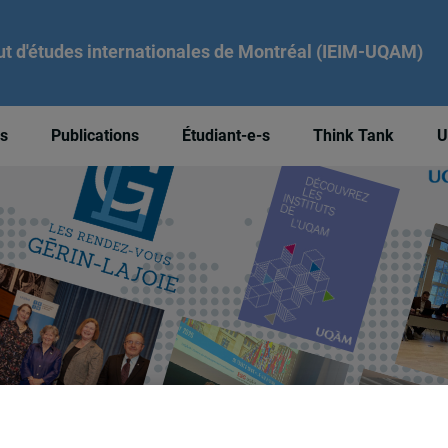
tut d'études internationales de Montréal (IEIM-UQAM)
és
Publications
Étudiant-e-s
Think Tank
U