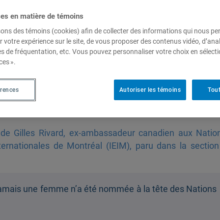
ces en matière de témoins
sons des témoins (cookies) afin de collecter des informations qui nous p
at général de l’ONU : un
r votre expérience sur le site, de vous proposer des contenus vidéo, d’anal
es de fréquentation, etc. Vous pouvez personnaliser votre choix en sélect
 le Canada a son mot à dire
ces ».
érences
Autoriser les témoins
Tout
 de Gilles Rivard, ex-ambassadeur canadien aux Natio
internationales de Montréal (IEIM), paru dans la section
 jamais une femme n’a été nommée à la tête des Nations