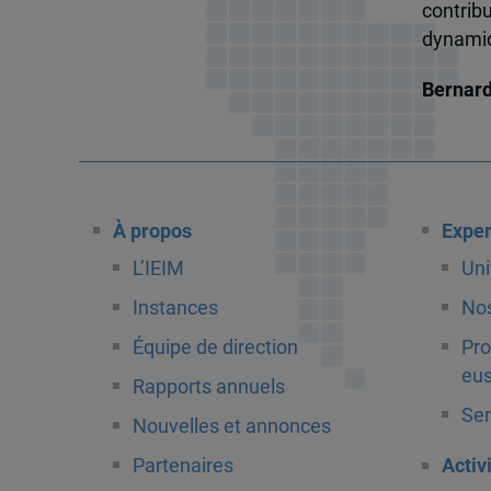
contrib
dynamiqu
Bernar
À propos
Exper
L’IEIM
Uni
Instances
Nos
Équipe de direction
Pro
eus
Rapports annuels
Ser
Nouvelles et annonces
Partenaires
Activ