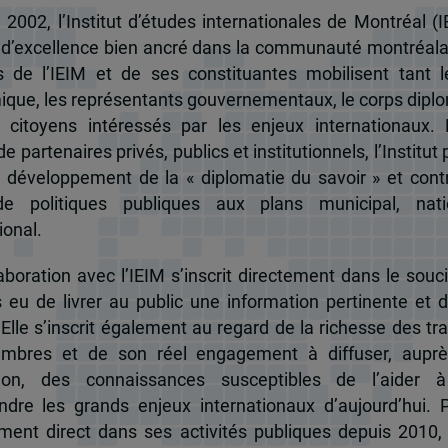
 2002, l’Institut d’études internationales de Montréal (I
 d’excellence bien ancré dans la communauté montréala
és de l’IEIM et de ses constituantes mobilisent tant l
que, les représentants gouvernementaux, le corps dipl
 citoyens intéressés par les enjeux internationaux.
e partenaires privés, publics et institutionnels, l’Institut 
u développement de la « diplomatie du savoir » et cont
de politiques publiques aux plans municipal, nati
ional.
boration avec l’IEIM s’inscrit directement dans le souci
s eu de livrer au public une information pertinente et 
 Elle s’inscrit également au regard de la richesse des t
mbres et de son réel engagement à diffuser, auprè
tion, des connaissances susceptibles de l’aider 
dre les grands enjeux internationaux d’aujourd’hui.
ent direct dans ses activités publiques depuis 2010, 