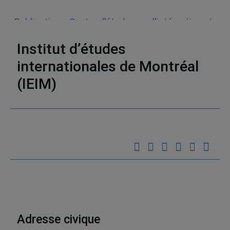
Publications
,
Centre d'études sur l'intégration et
la mondialisation (CEIM)
,
Chapitres de livres
Institut d’études
internationales de Montréal
(IEIM)
Partenaires
Adresse civique