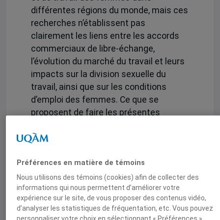
différentes régions du monde, mais ces
recherches n’établissent pas
clairement les liens entre les accords
commerciaux de libre-échange,
l’évolution du marché du travail et leurs
impacts sur la division sexuelle du
travail, ainsi que sur les conditions
d’emploi des femmes. Ce que se
proposent de faire les présentes
études de cas, en examinant les
changements dans le système d’emploi
au Québec.
Préférences en matière de témoins
Partant de l’hypothèse que la
Nous utilisons des témoins (cookies) afin de collecter des
libéralisation a des répercussions
informations qui nous permettent d’améliorer votre
spécifiques sur les trajectoires
expérience sur le site, de vous proposer des contenus vidéo,
d’analyser les statistiques de fréquentation, etc. Vous pouvez
professionnelles des femmes, l’objectif
personnaliser votre choix en sélectionnant « Préférences ».