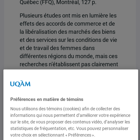
Québec (FFQ), Montréal, 127 p.
Plusieurs études ont mis en lumière les
effets des accords de commerce et de
la libéralisation des marchés des biens
et des services sur les conditions de vie
et de travail des femmes dans
différentes régions du monde, mais ces
recherches n’établissent pas clairement
les liens entre les accords commerciaux
de libre-échange, l’évolution du marché
du travail et leurs impacts sur la division
sexuelle du travail, ainsi que sur les
Préférences en matière de témoins
conditions d’emploi des femmes. Ce que
Nous utilisons des témoins (cookies) afin de collecter des
se proposent de faire les présentes
informations qui nous permettent d’améliorer votre expérience
études de cas, en examinant les
sur le site, de vous proposer des contenus vidéo, d’analyser les
statistiques de fréquentation, etc. Vous pouvez personnaliser
changements dans le système d’emploi
votre choix en sélectionnant « Préférences ».
au Québec.