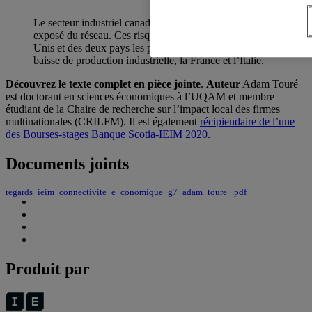
Le secteur industriel canadien est le deuxième plus
exposé du réseau. Ces risques proviennent des États-
Unis et des deux pays les plus touchés en termes de
baisse de production industrielle, la France et l’Italie.
Découvrez le texte complet en pièce jointe
.
Auteur
Adam Touré
est doctorant en sciences économiques à l’UQAM et membre
étudiant de la Chaire de recherche sur l’impact local des firmes
multinationales (CRILFM). Il est également
récipiendaire de l’une
des Bourses-stages Banque Scotia-IEIM 2020
.
Documents joints
regards_ieim_connectivite_e_conomique_g7_adam_toure_.pdf
Produit par