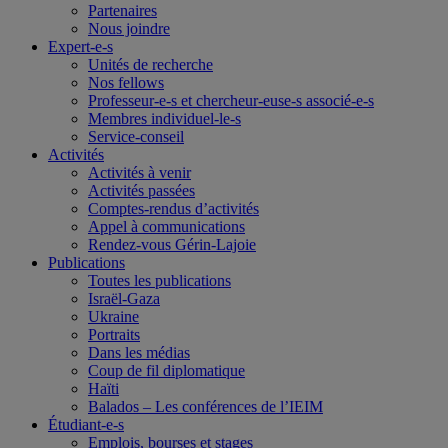
Partenaires
Nous joindre
Expert-e-s
Unités de recherche
Nos fellows
Professeur-e-s et chercheur-euse-s associé-e-s
Membres individuel-le-s
Service-conseil
Activités
Activités à venir
Activités passées
Comptes-rendus d’activités
Appel à communications
Rendez-vous Gérin-Lajoie
Publications
Toutes les publications
Israël-Gaza
Ukraine
Portraits
Dans les médias
Coup de fil diplomatique
Haïti
Balados – Les conférences de l’IEIM
Étudiant-e-s
Emplois, bourses et stages