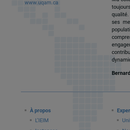
www.uqam.ca
toujour
qualité.
ses me
popula
compren
engagem
contrib
dynamiqu
Bernar
À propos
Exper
L’IEIM
Uni