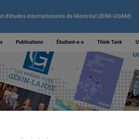
tut d'études internationales de Montréal (IEIM-UQAM)
és
Publications
Étudiant-e-s
Think Tank
U