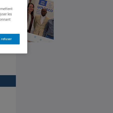
ermettent
yser les
ionnant
 refuser