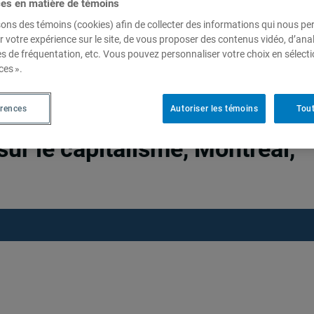
ces en matière de témoins
sons des témoins (cookies) afin de collecter des informations qui nous p
r votre expérience sur le site, de vous proposer des contenus vidéo, d’anal
es de fréquentation, etc. Vous pouvez personnaliser votre choix en sélect
. « Réflexions anarchistes sur
ces ».
apitalisme et par l’État », F.
érences
Autoriser les témoins
Tout
ar-dessus le marché !
sur le capitalisme, Montréal,