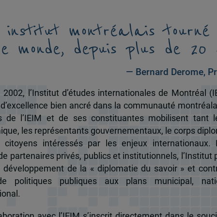
 institut montréalais tourné
le monde, depuis plus de 20 
— Bernard Derome, Pr
 2002, l’Institut d’études internationales de Montréal (I
 d’excellence bien ancré dans la communauté montréala
és de l’IEIM et de ses constituantes mobilisent tant l
que, les représentants gouvernementaux, le corps dipl
 citoyens intéressés par les enjeux internationaux.
e partenaires privés, publics et institutionnels, l’Institut 
u développement de la « diplomatie du savoir » et cont
de politiques publiques aux plans municipal, nati
ional.
boration avec l’IEIM s’inscrit directement dans le souci