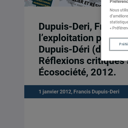
Préféren
Nous utili
d’améliore
statistiqu
Dupuis-Deri, Francis
« Préféren
l’exploitation par le c
Préf
Dupuis-Déri (dir.), P
Réflexions critiques 
Écosociété, 2012.
1 janvier 2012,
Francis Dupuis-Deri