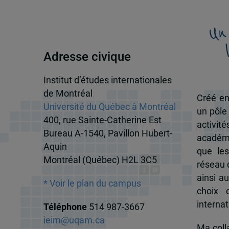
Un
Adresse civique
Institut d’études internationales
de Montréal
Créé en
Université du Québec à Montréal
un pôle
400, rue Sainte-Catherine Est
activit
Bureau A-1540, Pavillon Hubert-
académi
Aquin
que les
Montréal (Québec) H2L 3C5
réseau d
ainsi a
* Voir le plan du campus
choix 
internat
Téléphone
514 987-3667
ieim@uqam.ca
Ma colla