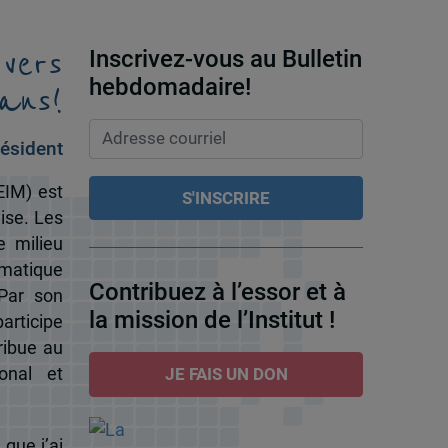
 vers
Inscrivez-vous au Bulletin
ans!
hebdomadaire!
ésident
EIM) est
ise. Les
e milieu
omatique
Contribuez à l’essor et à
 Par son
la mission de l’Institut !
participe
ribue au
onal et
JE FAIS UN DON
 que j’ai