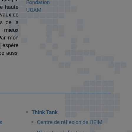
de haute
ravaux de
s de la
à mieux
 Par mon
j’espère
pe aussi
Think Tank
s
Centre de réflexion de l’IEIM