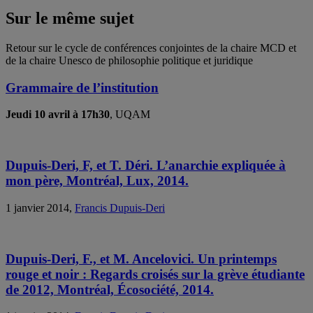
Sur le même sujet
Retour sur le cycle de conférences conjointes de la chaire MCD et
de la chaire Unesco de philosophie politique et juridique
Grammaire de l’institution
Jeudi 10 avril à 17h30
, UQAM
Dupuis-Deri, F, et T. Déri. L’anarchie expliquée à
mon père, Montréal, Lux, 2014.
1 janvier 2014,
Francis Dupuis-Deri
Dupuis-Deri, F., et M. Ancelovici. Un printemps
rouge et noir : Regards croisés sur la grève étudiante
de 2012, Montréal, Écosociété, 2014.