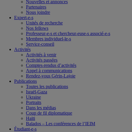
Nouvelles et annonces
Partenaires
Nous joindre
Expert-e-s
Unités de recherche
Nos fellows
Professeur-e-s et chercheur-euse-s associé-e-s
Membres individuel-le-s
Service-conseil
Activités
Activités à venir
Activités passées
Comptes-rendus d’activités
Appel à communications
Rendez-vous Gérin-Lajoie
Publications
Toutes les publications
Israël-Gaza
Ukraine
Portraits
Dans les médias
Coup de fil diplomatique
Haïti
Balados – Les conférences de l’IEIM
Étudiant-e-s