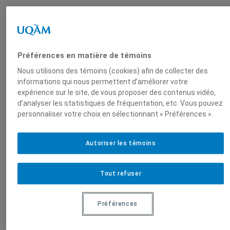
Professeur, Département
de science politique,
Université du Québec à
Préférences en matière de témoins
Montréal
Nous utilisons des témoins (cookies) afin de collecter des
informations qui nous permettent d’améliorer votre
expérience sur le site, de vous proposer des contenus vidéo,
d’analyser les statistiques de fréquentation, etc. Vous pouvez
Produit par
personnaliser votre choix en sélectionnant « Préférences ».
Centre
Autoriser les témoins
d'études sur le
droit
Tout refuser
international
et la
mondialisation
Préférences
(CEDIM)