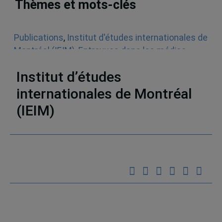
Thèmes et mots-clés
Publications
,
Institut d'études internationales de
Montréal (IEIM)
,
Entrevues dans les médias
écrits
,
Droits de la personne
,
Algérie
Institut d’études
internationales de Montréal
(IEIM)
Partenaires