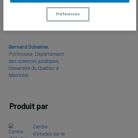
Préférences
Bernard Duhaime
,
Professeur, Département
des sciences juridiques,
Université du Québec à
Montréal
Produit par
Centre
d'études sur le