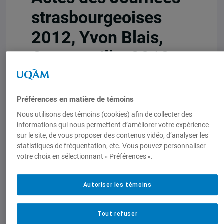
strasbourgeoises
2012, Yvon Blais,
Cowansville, 2013,
217-255.
Préférences en matière de témoins
1 janvier 2013,
Bernard Duhaime
Nous utilisons des témoins (cookies) afin de collecter des
informations qui nous permettent d’améliorer votre expérience
sur le site, de vous proposer des contenus vidéo, d’analyser les
statistiques de fréquentation, etc. Vous pouvez personnaliser
votre choix en sélectionnant « Préférences ».
Autoriser les témoins
Tout refuser