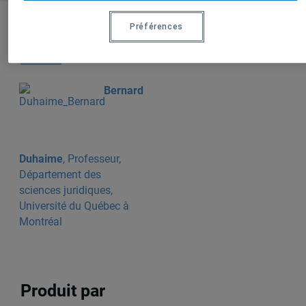
Préférences
Auteurs-trices
Bernard
Duhaime
, Professeur,
Département des
sciences juridiques,
Université du Québec à
Montréal
Produit par