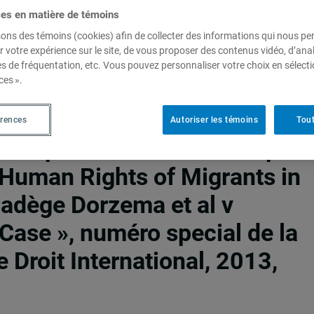
ces en matière de témoins
sons des témoins (cookies) afin de collecter des informations qui nous p
r votre expérience sur le site, de vous proposer des contenus vidéo, d’anal
fontaine. « Equality Rights an
es de fréquentation, etc. Vous pouvez personnaliser votre choix en sélect
ces ».
ricas : Revisiting the
ominican Republic Case », in
érences
Autoriser les témoins
Tout
Campbell-Duruflé Christopher
e Human Rights of Migrants in
Nadège Dorzema et al v
Case », numéro special de la
Droit International, 2013,