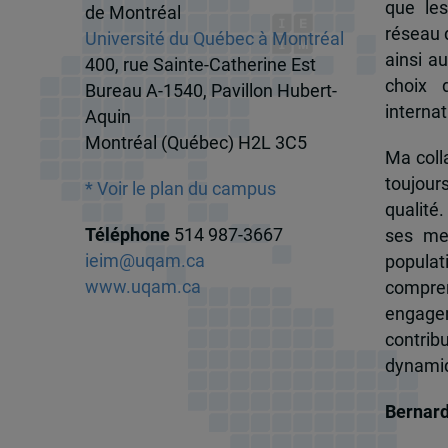
que les
de Montréal
réseau d
Université du Québec à Montréal
ainsi a
400, rue Sainte-Catherine Est
choix 
Bureau A-1540, Pavillon Hubert-
internat
Aquin
Montréal (Québec) H2L 3C5
Ma colla
toujour
* Voir le plan du campus
qualité.
Téléphone
514 987-3667
ses me
ieim@uqam.ca
popula
www.uqam.ca
compren
engagem
contrib
dynamiqu
Bernar