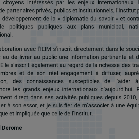
 citoyens intéressés par les enjeux internationaux.
e partenaires privés, publics et institutionnels, l’Institut 
u développement de la « diplomatie du savoir » et cont
de politiques publiques aux plans municipal, nati
ional.
boration avec l’IEIM s’inscrit directement dans le souci
s eu de livrer au public une information pertinente et 
 Elle s’inscrit également au regard de la richesse des t
mbres et de son réel engagement à diffuser, auprè
tion, des connaissances susceptibles de l’aider 
dre les grands enjeux internationaux d’aujourd’hui.
ent direct dans ses activités publiques depuis 2010, 
uer à son essor, et je suis fier de m’associer à une équi
e et impliquée que celle de l’Institut.
d Derome