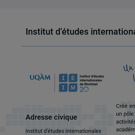
Institut d’études internatio
Un
Créé en
un pôle
Adresse civique
activit
académi
Institut d’études internationales