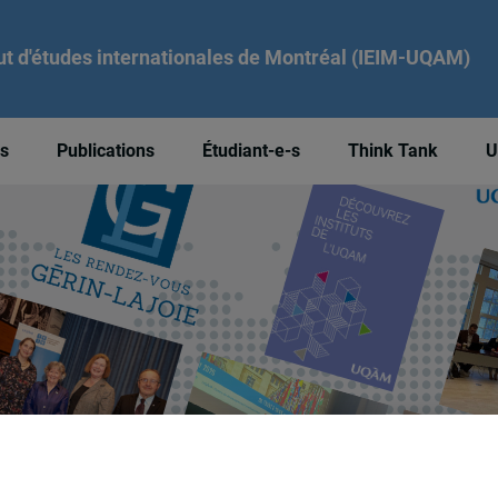
tut d'études internationales de Montréal (IEIM-UQAM)
és
Publications
Étudiant-e-s
Think Tank
U