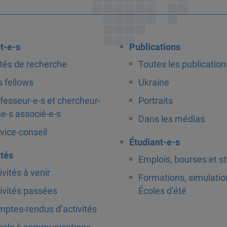
t-e-s
Publications
tés de recherche
Toutes les publication
 fellows
Ukraine
fesseur-e-s et chercheur-
Portraits
e-s associé-e-s
Dans les médias
vice-conseil
Étudiant-e-s
ités
Emplois, bourses et s
ivités à venir
Formations, simulatio
ivités passées
Écoles d’été
ptes-rendus d’activités