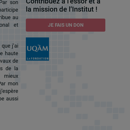
Contribuez à l’essor et à
 Par son
la mission de l’Institut !
participe
ribue au
onal et
JE FAIS UN DON
 que j’ai
de haute
ravaux de
s de la
à mieux
 Par mon
j’espère
pe aussi