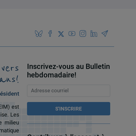
 vers
Inscrivez-vous au Bulletin
ans!
hebdomadaire!
ésident
EIM) est
ise. Les
e milieu
omatique