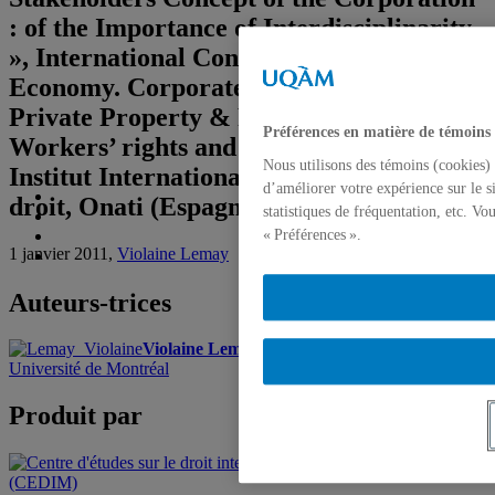
: of the Importance of Interdisciplinarity
», International Conference on the Social
Economy. Corporate Responsability,
Private Property & Partnerships.
Préférences en matière de témoins
Workers’ rights and Cooperatives,
Nous utilisons des témoins (cookies) 
Institut International de sociologie du
d’améliorer votre expérience sur le s
droit, Onati (Espagne), le 6 juillet 2011.
statistiques de fréquentation, etc. V
« Préférences ».
1 janvier 2011,
Violaine Lemay
Auteurs-trices
Violaine Lemay
, Professeure agrégée,
Université de Montréal
Produit par