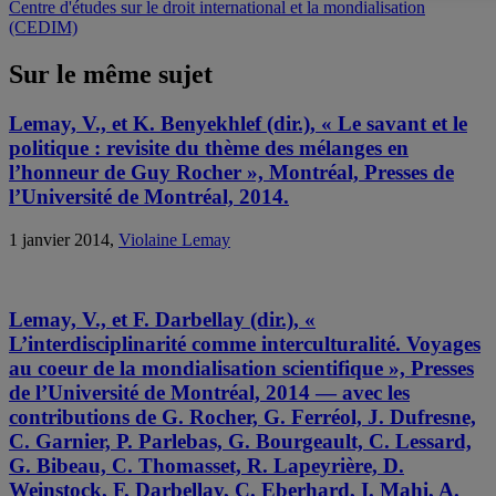
Centre d'études sur le droit international et la mondialisation
(CEDIM)
Sur le même sujet
Lemay, V., et K. Benyekhlef (dir.), « Le savant et le
politique : revisite du thème des mélanges en
l’honneur de Guy Rocher », Montréal, Presses de
l’Université de Montréal, 2014.
1 janvier 2014,
Violaine Lemay
Lemay, V., et F. Darbellay (dir.), «
L’interdisciplinarité comme interculturalité. Voyages
au coeur de la mondialisation scientifique », Presses
de l’Université de Montréal, 2014 — avec les
contributions de G. Rocher, G. Ferréol, J. Dufresne,
C. Garnier, P. Parlebas, G. Bourgeault, C. Lessard,
G. Bibeau, C. Thomasset, R. Lapeyrière, D.
Weinstock, F. Darbellay, C. Eberhard, I. Mahi, A.