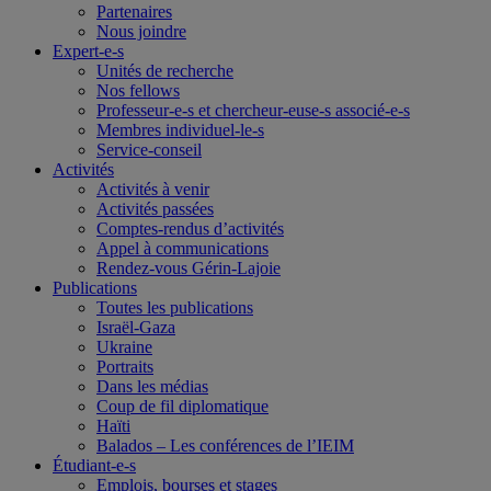
Partenaires
Nous joindre
Expert-e-s
Unités de recherche
Nos fellows
Professeur-e-s et chercheur-euse-s associé-e-s
Membres individuel-le-s
Service-conseil
Activités
Activités à venir
Activités passées
Comptes-rendus d’activités
Appel à communications
Rendez-vous Gérin-Lajoie
Publications
Toutes les publications
Israël-Gaza
Ukraine
Portraits
Dans les médias
Coup de fil diplomatique
Haïti
Balados – Les conférences de l’IEIM
Étudiant-e-s
Emplois, bourses et stages