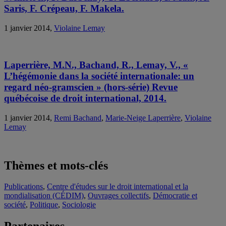
Saris, F. Crépeau, F. Makela.
1 janvier 2014,
Violaine Lemay
Laperrière, M.N., Bachand, R., Lemay, V., «
L’hégémonie dans la société internationale: un
regard néo-gramscien » (hors-série) Revue
québécoise de droit international, 2014.
1 janvier 2014,
Remi Bachand
,
Marie-Neige Laperrière
,
Violaine
Lemay
Thèmes et mots-clés
Publications
,
Centre d'études sur le droit international et la
mondialisation (CÉDIM)
,
Ouvrages collectifs
,
Démocratie et
société
,
Politique
,
Sociologie