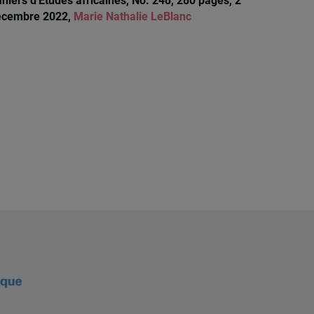
hiers d'Études africaines, No. 248, 280 pages, 2
écembre 2022,
Marie Nathalie LeBlanc