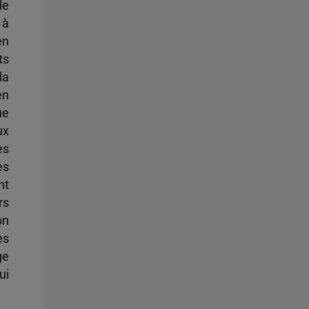
le
 à
en
ts
la
en
ue
ux
es
es
nt
rs
on
es
ge
ui