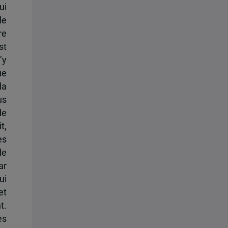
ui
le
re
st
’y
ue
la
us
de
t,
es
de
ar
ui
et
t.
es