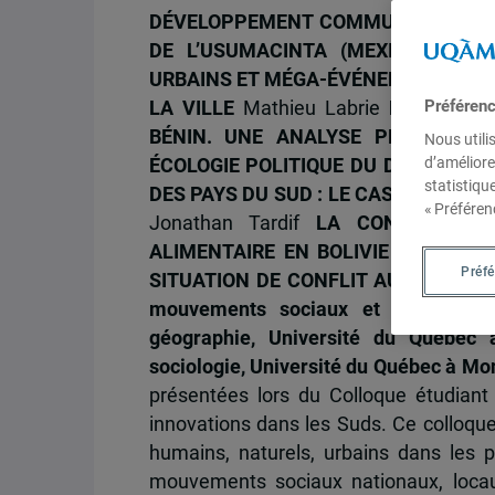
DÉVELOPPEMENT COMMUNAUTAIRE À
DE L’USUMACINTA (MEXIQUE ET 
URBAINS ET MÉGA-ÉVÉNEMENTS SPORT
Préféren
LA VILLE
Mathieu Labrie
LA MISE E
BÉNIN. UNE ANALYSE PRÉLIMINAI
Nous utili
d’améliore
ÉCOLOGIE POLITIQUE DU DÉVELOPPE
statistiqu
DES PAYS DU SUD : LE CAS DE CHI
« Préféren
Jonathan Tardif
LA CONTRIBUTIO
ALIMENTAIRE EN BOLIVIE
Cécile Col
Préf
SITUATION DE CONFLIT AU PÉROU
Ém
mouvements sociaux et innovatio
géographie, Université du Québec
sociologie, Université du Québec à Mo
présentées lors du Colloque étudian
innovations dans les Suds. Ce colloque
humains, naturels, urbains dans les p
mouvements sociaux nationaux, locaux