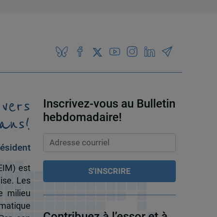
 vers
Inscrivez-vous au Bulletin
ans!
hebdomadaire!
ésident
EIM) est
ise. Les
e milieu
omatique
Contribuez à l’essor et à