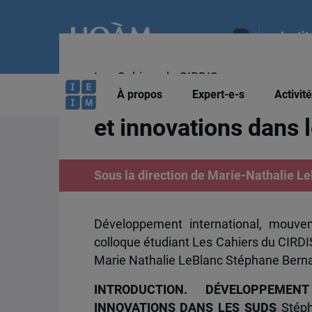
Insti
Les Cahiers du CIRDIS
Développement inter
À propos
Expert-e-s
Activit
et innovations dans 
Sous la direction de Marie-Nathalie L
Développement international, mouve
colloque étudiant Les Cahiers du CIRDI
Marie Nathalie LeBlanc Stéphane Bern
INTRODUCTION. DÉVELOPPEME
INNOVATIONS DANS LES SUDS
Stép