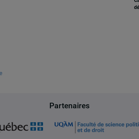
Ca
d
e
Partenaires