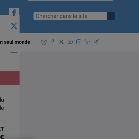
x
n seul monde
du
de
ET
DE