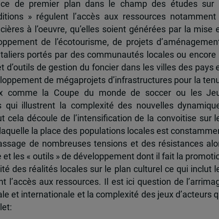
lace de premier plan dans le champ des études sur 
itions » régulent l’accès aux ressources notamment
cières à l’oeuvre, qu’elles soient générées par la mise 
eloppement de l’écotourisme, de projets d’aménagemen
ntaliers portés par des communautés locales ou encore 
d’outils de gestion du foncier dans les villes des pays 
oppement de mégaprojets d’infrastructures pour la ten
aux comme la Coupe du monde de soccer ou les Je
 qui illustrent la complexité des nouvelles dynamiqu
 cela découle de l’intensification de la convoitise sur l
aquelle la place des populations locales est constamme
assage de nombreuses tensions et des résistances alo
t les « outils » de développement dont il fait la promoti
té des réalités locales sur le plan culturel ce qui inclut l
t l’accès aux ressources. Il est ici question de l’arrima
le et internationale et la complexité des jeux d’acteurs q
let: