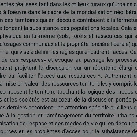
ntes réalisées tant dans les milieux ruraux qu’urbains q
à l’oeuvre dans le cadre de la mondialisation néolibéra
on des territoires qui en découle contribuent à la fermetu
se fondent la subsistance des populations locales. Cela e
physique en lui-même (sols, forêts et ressources qui s
s d’usages communaux et la propriété foncière libérale) q
nel qui vise à définir les règles qui encadrent l’accès. Ce
ce de ces «espaces» et évoque au passage les process
jouent projetant la discussion sur un répertoire élargi 
re ou faciliter l’accès aux ressources ». Autrement di
a mise en valeur des ressources territoriales y compris l
composent le territoire touchant la logique des modes 
 et les sociétés est au coeur de la discussion portée p
Ces derniers accordent une attention spéciale aux liens q
 à la gestion et l’aménagement du territoire urbains 
nisation de l’espace et des modes de vie qui en découlen
sources et les problèmes d’accès pour la subsistance d