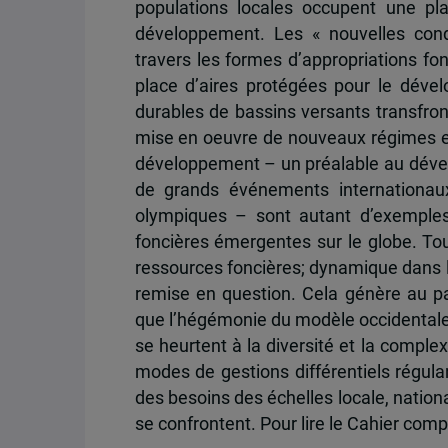
populations locales occupent une p
développement. Les « nouvelles cond
travers les formes d’appropriations fon
place d’aires protégées pour le dév
durables de bassins versants transfro
mise en oeuvre de nouveaux régimes et 
développement – un préalable au dével
de grands événements internation
olympiques – sont autant d’exemples
foncières émergentes sur le globe. Tout
ressources foncières; dynamique dans l
remise en question. Cela génère au p
que l’hégémonie du modèle occidentale e
se heurtent à la diversité et la complexi
modes de gestions différentiels régulan
des besoins des échelles locale, nationa
se confrontent. Pour lire le Cahier comp