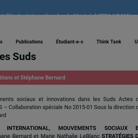
tut d'études internationales de Montréal (IEIM-UQAM)
national, mouvements sociau
és
Publications
Étudiant-e-s
Think Tank
U
les Suds
eblanc et Stéphane Bernard
ments sociaux et innovations dans les Suds Actes 
S – Collaboration spéciale No 2015-01 Sous la direction 
ard
NT INTERNATIONAL, MOUVEMENTS SOCIAUX 
hane Bernard et Marie Nathalie LeBlanc
STRATÉGIES 