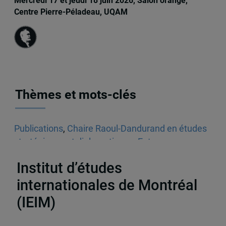
Mercredi 17 et jeudi 18 juin 2026, Salon orange,
Centre Pierre-Péladeau, UQAM
Thèmes et mots-clés
Publications
,
Chaire Raoul-Dandurand en études
stratégiques et diplomatiques
,
Entrevues
radiophoniques
,
Audios
,
États-Unis
Institut d’études
internationales de Montréal
(IEIM)
Partenaires