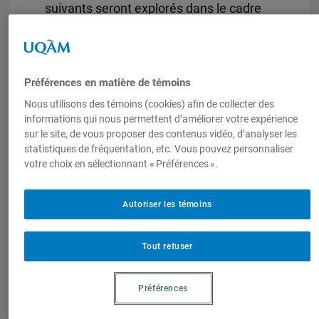
suivants seront explorés dans le cadre
d’une réflexion d’orientation de la
coopération internationale France-
Québec :
Préférences en matière de témoins
* Répertoire des acteurs principaux
Nous utilisons des témoins (cookies) afin de collecter des
structurant l’univers de la diffusion en
informations qui nous permettent d’améliorer votre expérience
ligne ;
sur le site, de vous proposer des contenus vidéo, d’analyser les
* Inventaire des initiatives en
statistiques de fréquentation, etc. Vous pouvez personnaliser
votre choix en sélectionnant « Préférences ».
découvrabilité au Québec et en France ;
* Recensement des facteurs
déterminant la découvrabilité en ligne ;
Autoriser les témoins
* Enjeux méthodologiques de la mesure
de la découvrabilité en ligne ;
Tout refuser
* Identification des marchés
francophones et francophiles
Préférences
émergents et les stratégies possibles
pour assurer la diffusion numérique des