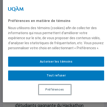
sciences et l’École des sciences de la
gestion de l’UQAM,
dans le cadre d’un programme piloté par
Affaires mondiales Canada, l’objectif de
Préférences en matière de témoins
cet Hackaton était de comprendre les
Nous utilisons des témoins (cookies) afin de collecter des
enjeux et les défis que pose
informations qui nous permettent d’améliorer votre
expérience sur le site, de vous proposer des contenus vidéo,
l’intelligence artificielle et de faire
d’analyser les statistiques de fréquentation, etc. Vous pouvez
émerger des idées de politiques et des
personnaliser votre choix en sélectionnant « Préférences ».
solutions novatrices en matière de
protection des droits de la personne, de
Autoriser les témoins
l’inclusion et de démocratie.
Pour cette édition, 21 étudiantes et
Tout refuser
étudiants issus des programmes en
sciences juridiques, informatique et
Préférences
science politique ont pris part à la
compétition. L’équipe d’étudiantes et
d’étudiants gagnante du Hackathon