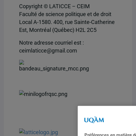
Copyright © LATICCE – CEIM
Faculté de science politique et de droit
Local A-1580. 400, rue Sainte-Catherine
Est, Montréal (Québec) H2L 2C5
Notre adresse courriel est :
ceimlaticce@gmail.com
Préférences en matière 