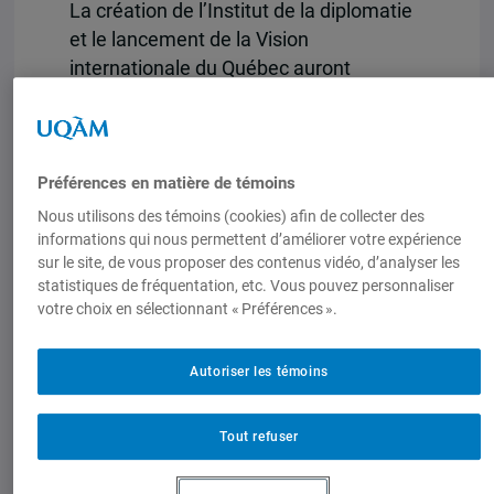
La création de l’Institut de la diplomatie
et le lancement de la Vision
internationale du Québec auront
notamment marqué son passage à la
tête du MRIF (2018-2022). En juin 2020,
elle s’était entretenue avec le président
de l’IEIM, Bernard Derome, sur le thème
Préférences en matière de témoins
Pandémie, diplomatie, économie : la
Nous utilisons des témoins (cookies) afin de collecter des
Vision internationale du Québec à
informations qui nous permettent d’améliorer votre expérience
sur le site, de vous proposer des contenus vidéo, d’analyser les
l’heure de la COVID-19
.
statistiques de fréquentation, etc. Vous pouvez personnaliser
votre choix en sélectionnant « Préférences ».
Madame Girault était diplômée de
l’UQAM, détentrice d’un MBA en
services financiers.
Autoriser les témoins
L’IEIM offre ses plus sincères
Tout refuser
condoléances aux proches et
ancien.nes collègues de madame