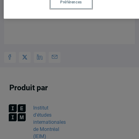
Préférences
Girault.
Produit par
Institut
d'études
internationales
de Montréal
(IEIM)