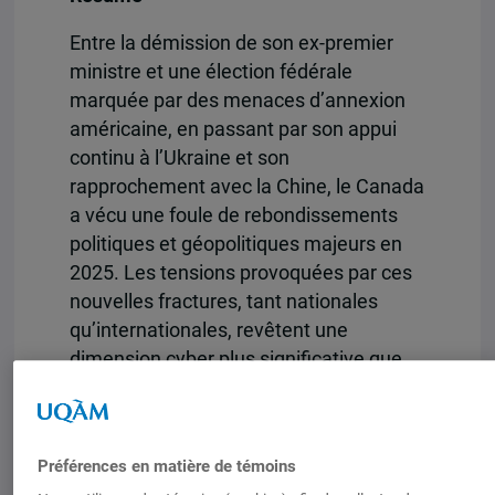
Entre la démission de son ex-premier
ministre et une élection fédérale
marquée par des menaces d’annexion
américaine, en passant par son appui
continu à l’Ukraine et son
rapprochement avec la Chine, le Canada
a vécu une foule de rebondissements
politiques et géopolitiques majeurs en
2025. Les tensions provoquées par ces
nouvelles fractures, tant nationales
qu’internationales, revêtent une
dimension cyber plus significative que
jamais. Dans un paysage numérique
marqué par la sophistication des outils
d’intelligence artificielle générative et
Préférences en matière de témoins
une multiplication des attaques contre