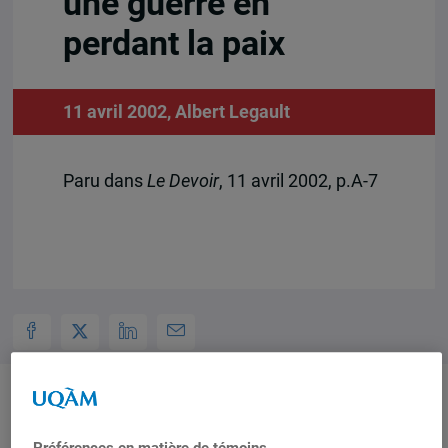
une guerre en
perdant la paix
11 avril 2002,
Albert Legault
Paru dans
Le Devoir
, 11 avril 2002, p.A-7
Auteurs-trices