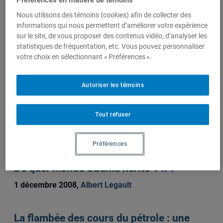
Préférences en matière de témoins
Nous utilisons des témoins (cookies) afin de collecter des
Albert Legault
informations qui nous permettent d’améliorer votre expérience
sur le site, de vous proposer des contenus vidéo, d’analyser les
statistiques de fréquentation, etc. Vous pouvez personnaliser
votre choix en sélectionnant « Préférences ».
Sur le même sujet
Autoriser les témoins
Le gaz de schiste : une mine d’or, mais à
Tout refuser
quel prix ?
17 décembre 2010,
Albert Legault
Préférences
De quel monde Obama hérite-t-il ?
1 décembre 2008,
Albert Legault
La flambée des cours du pétrole : une