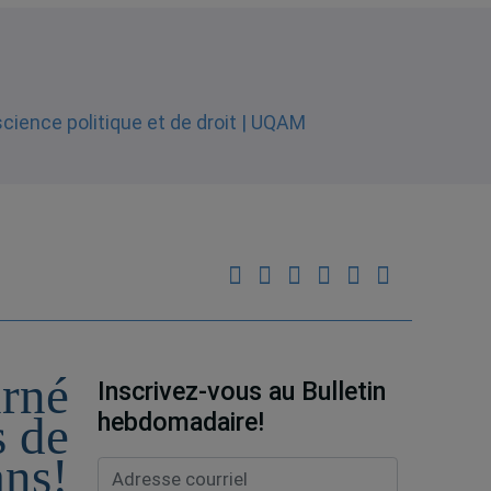
urné
Inscrivez-vous au Bulletin
hebdomadaire!
s de
ans!