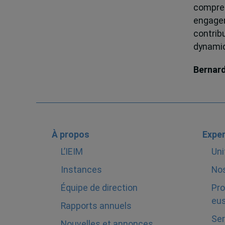
compren
engagem
contrib
dynamiqu
Bernar
À propos
Exper
L’IEIM
Uni
Instances
Nos
Équipe de direction
Pro
eus
Rapports annuels
Ser
Nouvelles et annonces