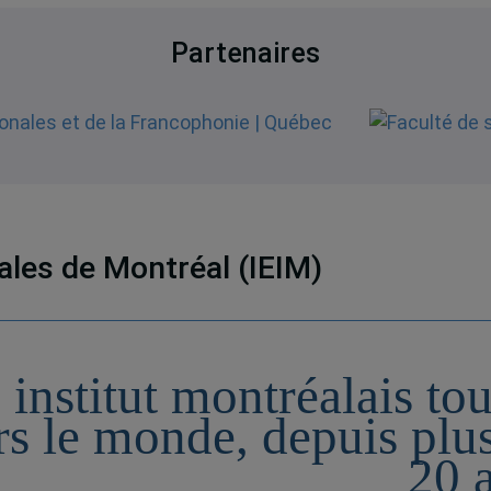
Partenaires
nales de Montréal (IEIM)
 institut montréalais to
rs le monde, depuis plu
20 