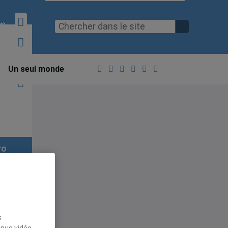
M)
Un seul monde
ro
s
enus vidéo,