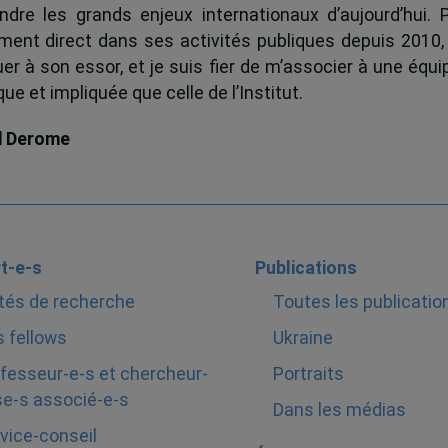
dre les grands enjeux internationaux d’aujourd’hui.
ent direct dans ses activités publiques depuis 2010, 
uer à son essor, et je suis fier de m’associer à une équi
e et impliquée que celle de l’Institut.
d Derome
t-e-s
Publications
tés de recherche
Toutes les publicatio
 fellows
Ukraine
fesseur-e-s et chercheur-
Portraits
e-s associé-e-s
Dans les médias
vice-conseil