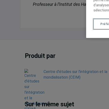
Professeur à l’Institut des Hautes études 
d’analyse
sélection
Préf
Produit par
Centre d'études sur l'intégration et la
mondialisation (CEIM)
Sur le même sujet