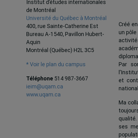
Institut d’études internationales
de Montréal
Université du Québec à Montréal
Créé en
400, rue Sainte-Catherine Est
un pôle
Bureau A-1540, Pavillon Hubert-
activit
Aquin
académ
Montréal (Québec) H2L 3C5
diploma
Par son
* Voir le plan du campus
l’Instit
Téléphone
514 987-3667
et cont
ieim@uqam.ca
national
www.uqam.ca
Ma colla
toujour
qualité.
ses me
popula