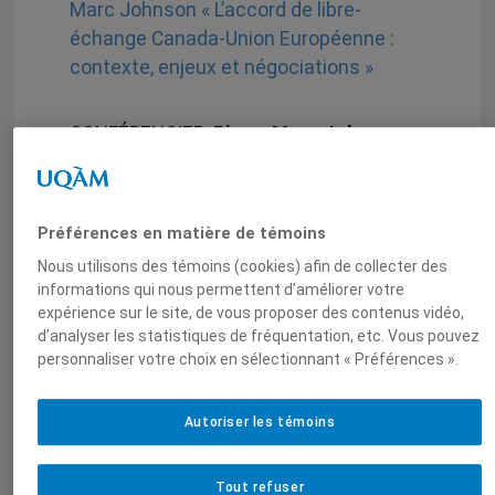
Marc Johnson « L’accord de libre-
échange Canada-Union Européenne :
contexte, enjeux et négociations »
CONFÉRENCIER:
Pierre Marc Johnson
,
avocat-conseil, Heenan Blaikie, ancien
premier Ministre du Québec,
négociateur en chef du Québec dans
Préférences en matière de témoins
les pourparlers pour un accord de libre-
Nous utilisons des témoins (cookies) afin de collecter des
échange Canada-Union Européenne
informations qui nous permettent d’améliorer votre
expérience sur le site, de vous proposer des contenus vidéo,
COMMENTAIRE:
Christian Deblock
,
d’analyser les statistiques de fréquentation, etc. Vous pouvez
Professeur de science politique à
personnaliser votre choix en sélectionnant « Préférences ».
l’UQAM
Autoriser les témoins
QUAND:
Jeudi 15 octobre 2009
de 18h à
20h30
Tout refuser