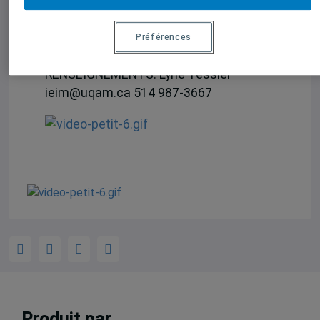
LIEU:
Salle J-2805 (Boiseries)
, Pavillon
Judith Jasmin (405 Sainte-Catherine
Préférences
Est), UQAM, métro Berri-UQAM
RENSEIGNEMENTS: Lyne Tessier
ieim@uqam.ca 514 987-3667
Produit par