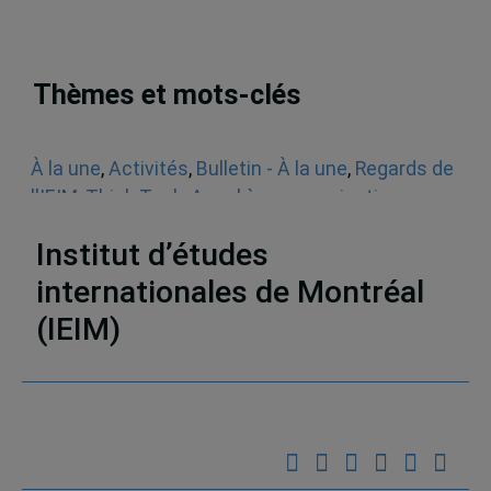
Thèmes et mots-clés
À la une
,
Activités
,
Bulletin - À la une
,
Regards de
l'IEIM
,
Think Tank
,
Appel à communications
,
Sécurité
Institut d’études
internationales de Montréal
(IEIM)
Partenaires