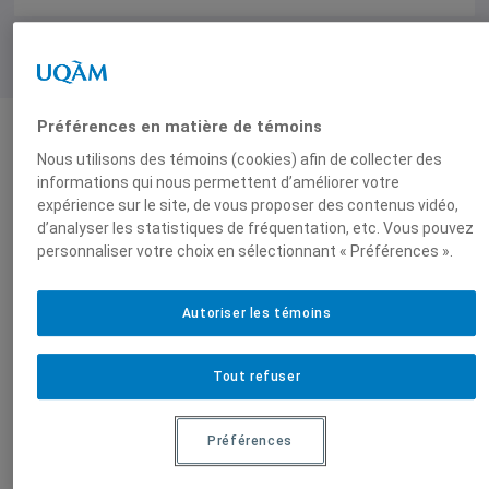
Préférences en matière de témoins
Nous utilisons des témoins (cookies) afin de collecter des
Produit par
informations qui nous permettent d’améliorer votre
expérience sur le site, de vous proposer des contenus vidéo,
d’analyser les statistiques de fréquentation, etc. Vous pouvez
Centre
Groupe de
personnaliser votre choix en sélectionnant « Préférences ».
d'études sur
recherche sur
l'intégration et
l'intégration
Autoriser les témoins
la
continentale
mondialisation
(GRIC)
(CEIM)
Tout refuser
Préférences
Sur le même sujet