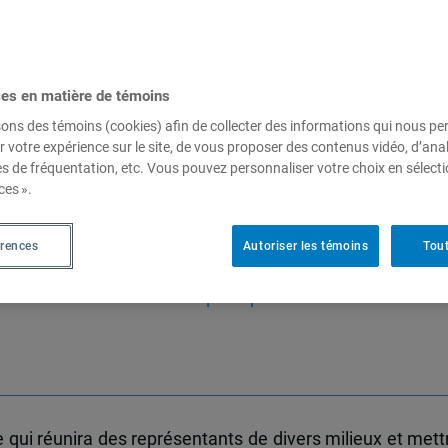
t gouvernance du
ces en matière de témoins
essources en milieu nordique
sons des témoins (cookies) afin de collecter des informations qui nous p
r votre expérience sur le site, de vous proposer des contenus vidéo, d’anal
es de fréquentation, etc. Vous pouvez personnaliser votre choix en sélect
ces ».
al SH-2800, Cœur des Sciences, UQAM
érences
Autoriser les témoins
Tout
ponsabilité sociale et de développement durable
, la
Chai
et la
Chaire de relations publiques et de communicati
 qui réunira des représentants de divers milieux et mett