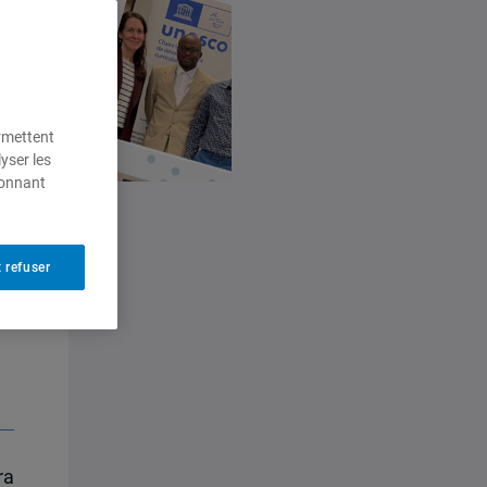
ermettent
yser les
ionnant
 refuser
re
on
ra