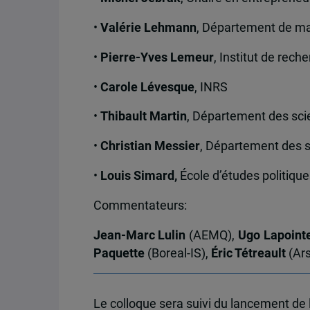
•
Valérie Lehmann
, Département de m
•
Pierre-Yves Lemeur
, Institut de rec
•
Carole Lévesque
, INRS
•
Thibault Martin
, Département des sci
•
Christian Messier
, Département des 
•
Louis Simard,
École d’études politique
Commentateurs:
Jean-Marc Lulin
(AEMQ),
Ugo Lapoint
Paquette
(Boreal-IS),
Éric Tétreault
(Ars
Le colloque sera suivi du lancement de l