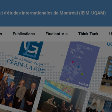
tut d'études internationales de Montréal (IEIM-UQAM)
és
Publications
Étudiant-e-s
Think Tank
U