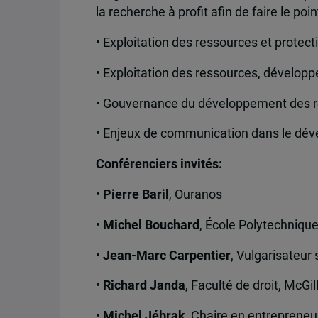
la recherche à profit afin de faire le poi
• Exploitation des ressources et protec
• Exploitation des ressources, dévelop
• Gouvernance du développement des r
• Enjeux de communication dans le dév
Conférenciers invités:
•
Pierre Baril
, Ouranos
•
Michel Bouchard
, École Polytechniqu
•
Jean-Marc Carpentier
, Vulgarisateur 
•
Richard Janda
, Faculté de droit, McGil
•
Michel Jébrak
, Chaire en entreprene