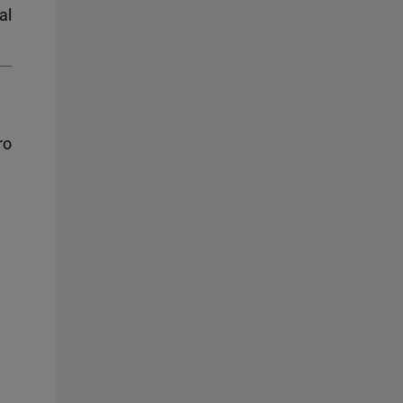
al
ro