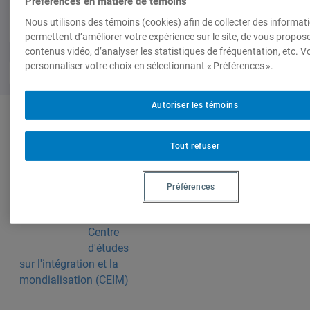
Préférences en matière de témoins
Nous utilisons des témoins (cookies) afin de collecter des informat
permettent d’améliorer votre expérience sur le site, de vous propos
contenus vidéo, d’analyser les statistiques de fréquentation, etc. 
personnaliser votre choix en sélectionnant « Préférences ».
Autoriser les témoins
Auteurs-trices
Tout refuser
Christian
Préférences
Deblock
,
Chercheur,
Centre
d'études
sur l'intégration et la
mondialisation (CEIM)