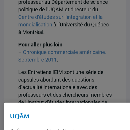
professeur au Département de science
politique de l’UQAM et directeur du
Centre d’études sur l’intégration et la
mondialisation
à l’Université du Québec
à Montréal.
Pour aller plus loin
:
–
Chronique commerciale américaine.
Septembre 2011
.
Les Entretiens IEIM sont une série de
capsules abordant des questions
d’actualité internationale avec des
professeurs et des chercheurs membres
de l’Institut d’études internationales de
Montréal (IEIM).