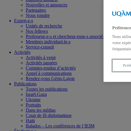
Nouvelles et annonces
Partenaires
Nous joindre
Expert-e-s
Unités de recherche
Préférence
Nos fellows
Professeur-e-s et chercheur-euse-s associé-e-s
Nous utilis
Membres individuel-le-s
votre expér
Service-conseil
fréquentati
Activités
Activités à venir
Activités passées
Préf
Comptes-rendus d’activités
Appel à communications
Rendez-vous Gérin-Lajoie
Publications
Toutes les publications
Israël-Gaza
Ukraine
Portraits
Dans les médias
Coup de fil diplomatique
Haïti
Balados – Les conférences de l’IEIM