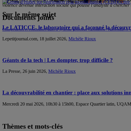
Centre 
violence devenue interaction sociale qui pousse l’analyste à chercher 
Sur le même sujet
Documents joints
Le LATICCE, le laboratoire qui a façonné la découvrab
Changements et continuités dans le système politique colombien : Haciendas et 
Lepetitjournal.com, 18 juillet 2026,
Michèle Rioux
Géants de la tech | Les dompter, trop difficile ?
La Presse, 26 juin 2026,
Michèle Rioux
La découvrabilité en chantier : place aux solutions i
Mercredi 20 mai 2026, 10h30 à 15h00, Espace Quartier latin, UQA
Thèmes et mots-clés