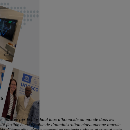
es
que illustrée par le plus haut taux d’homicide au monde dans les
tôt flexible et critiquable de l’administration états-unienne renvoie
bie. Néanmoins, c’est justement ce contexte unique, et surtout cette