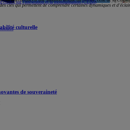
d'études sur l'intégration et la mondialisation (CEIM)
des clés qui permettent de comprendre certaines dynamiques et d’éclaire
ilité culturelle
violences
nnovantes de souveraineté
M