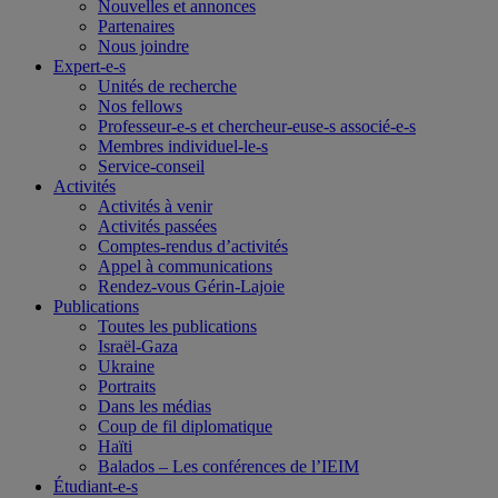
Nouvelles et annonces
Partenaires
Nous joindre
Expert-e-s
Unités de recherche
Nos fellows
Professeur-e-s et chercheur-euse-s associé-e-s
Membres individuel-le-s
Service-conseil
Activités
Activités à venir
Activités passées
Comptes-rendus d’activités
Appel à communications
Rendez-vous Gérin-Lajoie
Publications
Toutes les publications
Israël-Gaza
Ukraine
Portraits
Dans les médias
Coup de fil diplomatique
Haïti
Balados – Les conférences de l’IEIM
Étudiant-e-s