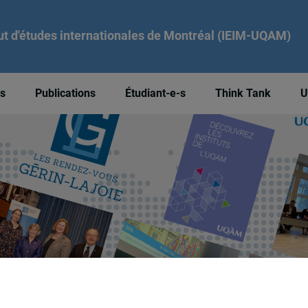
tut d'études internationales de Montréal (IEIM-UQAM)
és
Publications
Étudiant-e-s
Think Tank
U