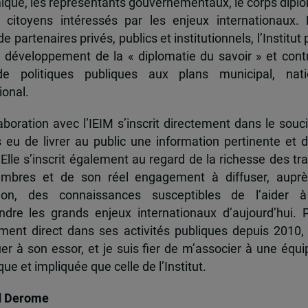
que, les représentants gouvernementaux, le corps dipl
 citoyens intéressés par les enjeux internationaux.
e partenaires privés, publics et institutionnels, l’Institut 
u développement de la « diplomatie du savoir » et cont
de politiques publiques aux plans municipal, nati
ional.
boration avec l’IEIM s’inscrit directement dans le souci
s eu de livrer au public une information pertinente et 
 Elle s’inscrit également au regard de la richesse des t
mbres et de son réel engagement à diffuser, auprè
tion, des connaissances susceptibles de l’aider 
dre les grands enjeux internationaux d’aujourd’hui.
ent direct dans ses activités publiques depuis 2010, 
uer à son essor, et je suis fier de m’associer à une équi
e et impliquée que celle de l’Institut.
d Derome