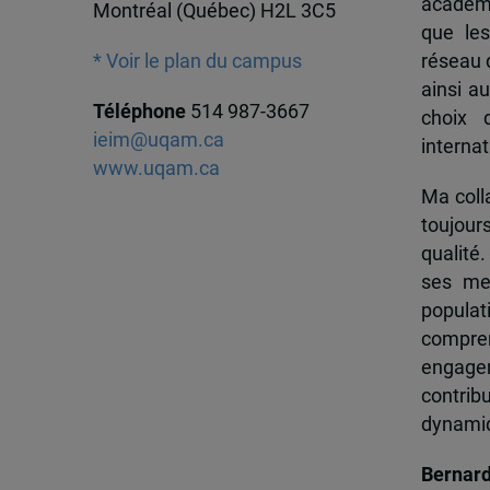
académi
Montréal (Québec) H2L 3C5
que les
réseau d
* Voir le plan du campus
ainsi a
Téléphone
514 987-3667
choix 
ieim@uqam.ca
internat
www.uqam.ca
Ma colla
toujour
qualité.
ses me
popula
compren
engagem
contrib
dynamiqu
Bernar