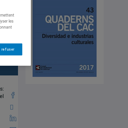
ermettent
yser les
ionnant
 refuser
s:
el