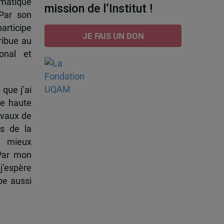
omatique
mission de l’Institut !
 Par son
participe
JE FAIS UN DON
ribue au
onal et
 que j’ai
de haute
ravaux de
s de la
à mieux
 Par mon
j’espère
pe aussi