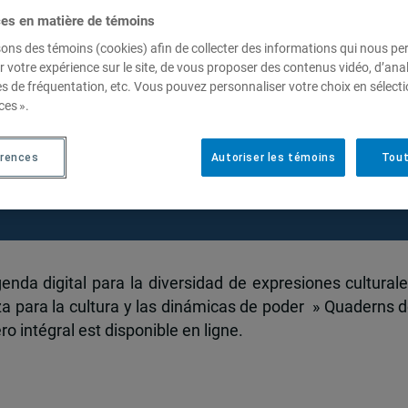
ces en matière de témoins
sons des témoins (cookies) afin de collecter des informations qui nous p
r votre expérience sur le site, de vous proposer des contenus vidéo, d’anal
enda for the Diversity of
es de fréquentation, etc. Vous pouvez personnaliser votre choix en sélect
ces ».
s: UNESCO, new governance
namics
érences
Autoriser les témoins
Tout
enda digital para la diversidad de expresiones culturale
para la cultura y las dinámicas de poder » Quaderns d
o intégral est disponible en ligne.