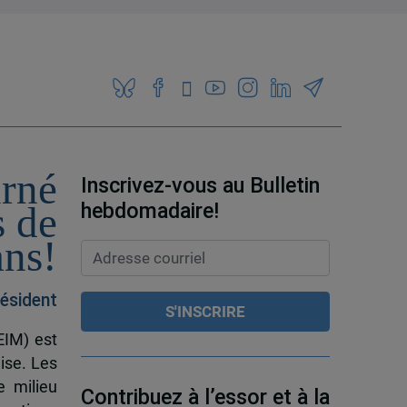
urné
Inscrivez-vous au Bulletin
hebdomadaire!
s de
ans!
ésident
EIM) est
ise. Les
e milieu
Contribuez à l’essor et à la