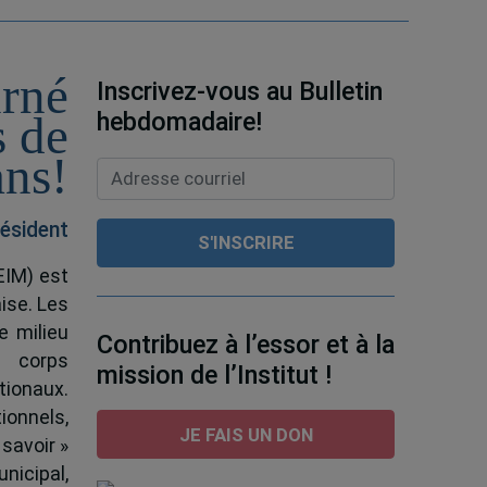
urné
Inscrivez-vous au Bulletin
hebdomadaire!
s de
ans!
ésident
EIM) est
ise. Les
e milieu
Contribuez à l’essor et à la
e corps
mission de l’Institut !
tionaux.
ionnels,
JE FAIS UN DON
 savoir »
nicipal,