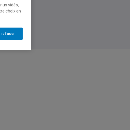
enus vidéo,
tre choix en
 refuser