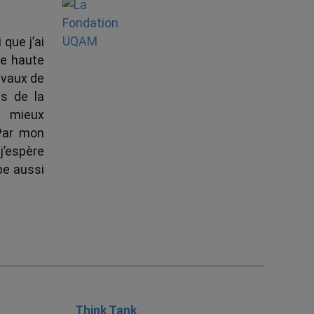
 que j’ai
de haute
ravaux de
s de la
à mieux
 Par mon
j’espère
pe aussi
Think Tank