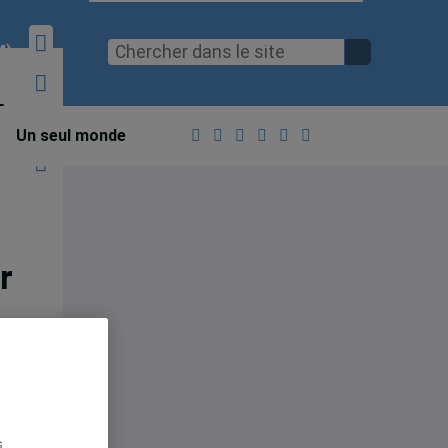
M)
l
Un seul monde
r
s