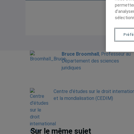
permetten
d’analyse
sélection
Préf
Bruce Broomhall
, Professeur au
Département des sciences
juridiques
Centre d'études sur le droit internatio
et la mondialisation (CEDIM)
Sur le même sujet