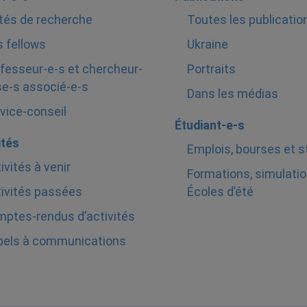
tés de recherche
Toutes les publicatio
 fellows
Ukraine
fesseur-e-s et chercheur-
Portraits
e-s associé-e-s
Dans les médias
vice-conseil
Étudiant-e-s
ités
Emplois, bourses et 
ivités à venir
Formations, simulatio
ivités passées
Écoles d’été
ptes-rendus d’activités
pels à communications