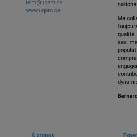
ieim@uqam.ca
national
www.uqam.ca
Ma colla
toujour
qualité.
ses me
popula
compren
engagem
contrib
dynamiqu
Bernar
À propos
Exper