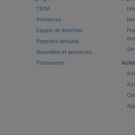
L’IEIM
Uni
Instances
Nos
Équipe de direction
Pro
eus
Rapports annuels
Ser
Nouvelles et annonces
Partenaires
Activ
Act
Act
Com
Ap