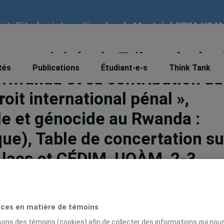
tut d'études internationales de Montréal (IEIM-UQA
Les activités du Tribunal péna
tés
Publications
Étudiant-e-s
Think Tank
e Rwanda et sa contribution au
it international pénal »,
le et génocide au Rwanda :
que), Table de concertation su
 lacs et CÉDIM, UQÀM, 2-3
ces en matière de témoins
isons des témoins (cookies) afin de collecter des informations qui nou