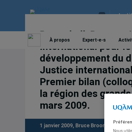
Insti
Broomhall, Bruce. « 
À propos
Expert-e-s
Activi
international pour l
développement du dro
Justice internationa
Premier bilan (collo
la région des grands
mars 2009.
Préféren
1 janvier 2009,
Bruce Broomhall
Nous util