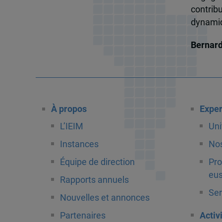
contrib
dynamiqu
Bernar
À propos
Exper
L’IEIM
Uni
Instances
Nos
Équipe de direction
Pro
eus
Rapports annuels
Ser
Nouvelles et annonces
Partenaires
Activ