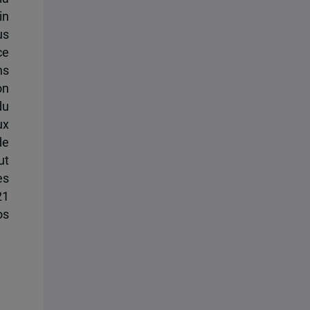
in
us
ce
ns
on
du
ux
de
ut
ès
21
os