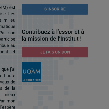
EIM) est
ise. Les
e milieu
omatique
Contribuez à l’essor et à
 Par son
la mission de l’Institut !
participe
ribue au
onal et
JE FAIS UN DON
 que j’ai
de haute
ravaux de
s de la
à mieux
 Par mon
j’espère