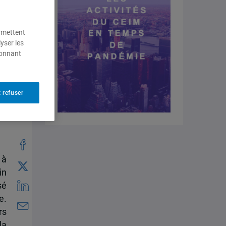
ermettent
yser les
ionnant
 refuser
la
 à
in
sé
e.
rs
la