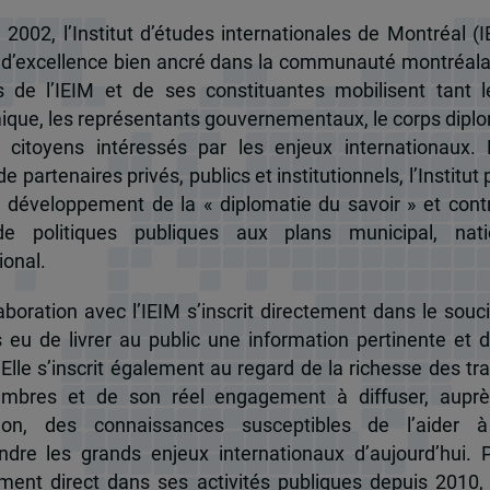
 2002, l’Institut d’études internationales de Montréal (I
 d’excellence bien ancré dans la communauté montréala
és de l’IEIM et de ses constituantes mobilisent tant l
que, les représentants gouvernementaux, le corps dipl
 citoyens intéressés par les enjeux internationaux.
e partenaires privés, publics et institutionnels, l’Institut 
u développement de la « diplomatie du savoir » et cont
de politiques publiques aux plans municipal, nati
ional.
boration avec l’IEIM s’inscrit directement dans le souci
s eu de livrer au public une information pertinente et 
 Elle s’inscrit également au regard de la richesse des t
mbres et de son réel engagement à diffuser, auprè
tion, des connaissances susceptibles de l’aider 
dre les grands enjeux internationaux d’aujourd’hui.
ent direct dans ses activités publiques depuis 2010, 