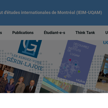
tut d'études internationales de Montréal (IEIM-UQAM)
és
Publications
Étudiant-e-s
Think Tank
U