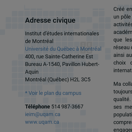
Créé en
un pôle
Adresse civique
activit
académi
Institut d’études internationales
que les
de Montréal
réseau d
Université du Québec à Montréal
ainsi a
400, rue Sainte-Catherine Est
choix 
Bureau A-1540, Pavillon Hubert-
internat
Aquin
Montréal (Québec) H2L 3C5
Ma colla
toujour
* Voir le plan du campus
qualité.
Téléphone
514 987-3667
ses me
ieim@uqam.ca
popula
www.uqam.ca
compren
engagem