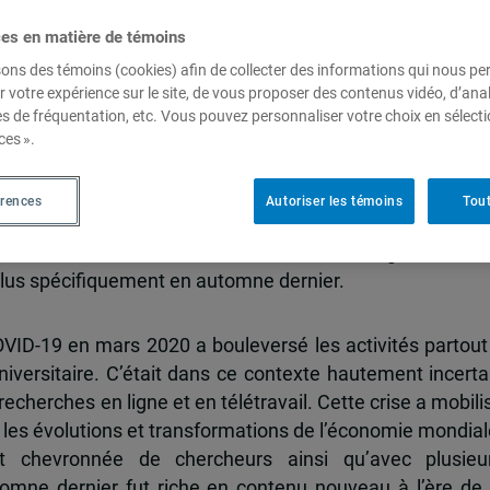
ces en matière de témoins
sons des témoins (cookies) afin de collecter des informations qui nous p
automnales du CEIM
r votre expérience sur le site, de vous proposer des contenus vidéo, d’anal
es de fréquentation, etc. Vous pouvez personnaliser votre choix en sélect
ces ».
érences
Autoriser les témoins
Tout
 activités du Centre d’études sur l’intégration et 
 plus spécifiquement en automne dernier.
ID-19 en mars 2020 a bouleversé les activités partout
niversitaire. C’était dans ce contexte hautement incerta
recherches en ligne et en télétravail. Cette crise a mobili
 les évolutions et transformations de l’économie mondial
et chevronnée de chercheurs ainsi qu’avec plusieu
tomne dernier fut riche en contenu nouveau à l’ère de 