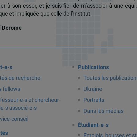
uer à son essor, et je suis fier de m’associer à une équi
e et impliquée que celle de l’Institut.
d Derome
t-e-s
Publications
tés de recherche
Toutes les publication
 fellows
Ukraine
fesseur-e-s et chercheur-
Portraits
e-s associé-e-s
Dans les médias
vice-conseil
Étudiant-e-s
ités
Emplois, bourses et s