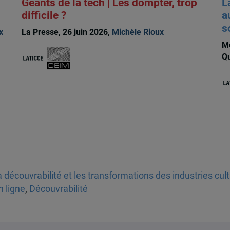
Géants de la tech | Les dompter, trop
L
difficile ?
a
s
x
La Presse, 26 juin 2026,
Michèle Rioux
Me
Qu
 découvrabilité et les transformations des industries cul
n ligne
,
Découvrabilité